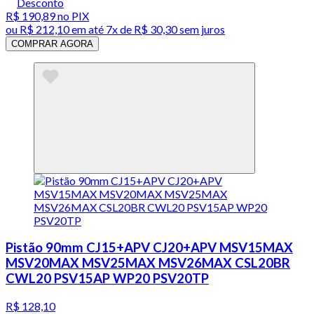
Desconto
R$ 190,89
no PIX
ou
R$ 212,10
em até
7x de R$ 30,30 sem juros
COMPRAR AGORA
Pistão 90mm CJ15+APV CJ20+APV MSV15MAX
MSV20MAX MSV25MAX MSV26MAX CSL20BR
CWL20 PSV15AP WP20 PSV20TP
R$ 128,10