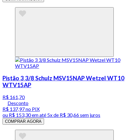
Pistão 3 3/8 Schulz MSV15NAP Wetzel WT10
WTV15AP
R$ 161,70
Desconto
R$ 137,97
no PIX
ou
R$ 153,30
em até
5x de R$ 30,66 sem juros
COMPRAR AGORA