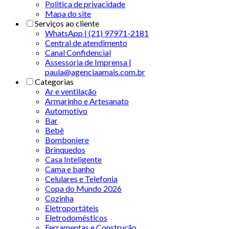
Politica de privacidade
Mapa do site
Serviços ao cliente
WhatsApp | (21) 97971-2181
Central de atendimento
Canal Confidencial
Assessoria de Imprensa |
paula@agenciaamais.com.br
Categorias
Ar e ventilação
Armarinho e Artesanato
Automotivo
Bar
Bebê
Bomboniere
Brinquedos
Casa Inteligente
Cama e banho
Celulares e Telefonia
Copa do Mundo 2026
Cozinha
Eletroportáteis
Eletrodomésticos
Ferramentas e Construção