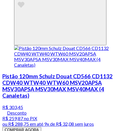
Pistão 120mm Schulz Douat CD566 CD1132
CDW40 WTW40 WTW60 MSV20APSA
MSV30APSA MSV30MAX MSV40MAX (4
Canaletas)
R$ 303,45
Desconto
R$ 259,87
no PIX
ou
R$ 288,75
em até
9x de R$ 32,08 sem juros
COMPRAR AGORA