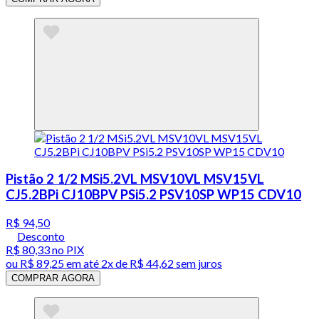
Pistão 2 1/2 MSi5.2VL MSV10VL MSV15VL
CJ5.2BPi CJ10BPV PSi5.2 PSV10SP WP15 CDV10
R$ 94,50
Desconto
R$ 80,33
no PIX
ou
R$ 89,25
em até
2x de R$ 44,62 sem juros
COMPRAR AGORA