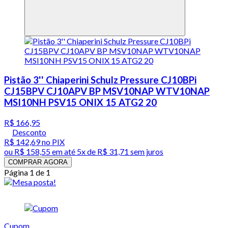
Pistão 3'' Chiaperini Schulz Pressure CJ10BPi
CJ15BPV CJ10APV BP MSV10NAP WTV10NAP
MSI10NH PSV15 ONIX 15 ATG2 20
R$ 166,95
Desconto
R$ 142,69
no PIX
ou
R$ 158,55
em até
5x de R$ 31,71 sem juros
COMPRAR AGORA
Página 1 de 1
Cupom