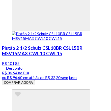
Pistão 2 1/2 Schulz CSL10BR CSL15BR
MSV15MAX CWL10 CWL15
R$ 101,85
Desconto
R$ 86,94
no PIX
ou
R$ 96,60
em até
3x de R$ 32,20 sem juros
COMPRAR AGORA