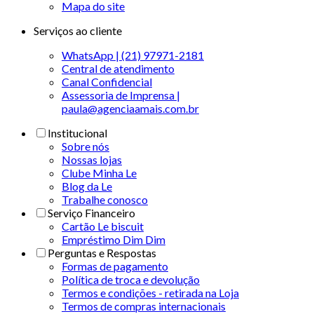
Mapa do site
Serviços ao cliente
WhatsApp | (21) 97971-2181
Central de atendimento
Canal Confidencial
Assessoria de Imprensa |
paula@agenciaamais.com.br
Institucional
Sobre nós
Nossas lojas
Clube Minha Le
Blog da Le
Trabalhe conosco
Serviço Financeiro
Cartão Le biscuit
Empréstimo Dim Dim
Perguntas e Respostas
Formas de pagamento
Política de troca e devolução
Termos e condições - retirada na Loja
Termos de compras internacionais