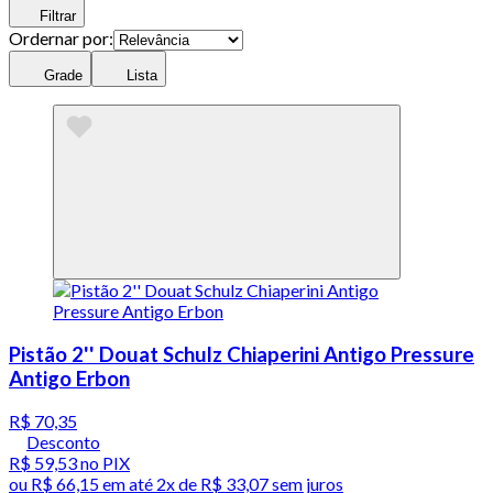
Filtrar
Ordernar por:
Grade
Lista
Pistão 2'' Douat Schulz Chiaperini Antigo Pressure
Antigo Erbon
R$ 70,35
Desconto
R$ 59,53
no PIX
ou
R$ 66,15
em até
2x de R$ 33,07 sem juros