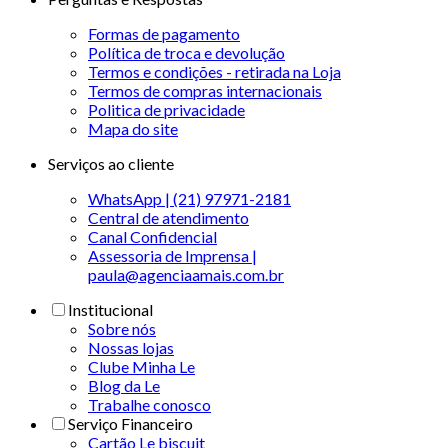
Formas de pagamento
Política de troca e devolução
Termos e condições - retirada na Loja
Termos de compras internacionais
Politica de privacidade
Mapa do site
Serviços ao cliente
WhatsApp | (21) 97971-2181
Central de atendimento
Canal Confidencial
Assessoria de Imprensa |
paula@agenciaamais.com.br
Institucional
Sobre nós
Nossas lojas
Clube Minha Le
Blog da Le
Trabalhe conosco
Serviço Financeiro
Cartão Le biscuit