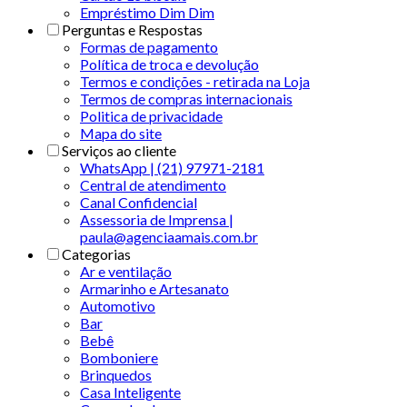
Empréstimo Dim Dim
Perguntas e Respostas
Formas de pagamento
Política de troca e devolução
Termos e condições - retirada na Loja
Termos de compras internacionais
Politica de privacidade
Mapa do site
Serviços ao cliente
WhatsApp | (21) 97971-2181
Central de atendimento
Canal Confidencial
Assessoria de Imprensa |
paula@agenciaamais.com.br
Categorias
Ar e ventilação
Armarinho e Artesanato
Automotivo
Bar
Bebê
Bomboniere
Brinquedos
Casa Inteligente