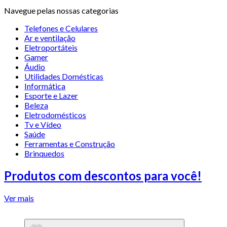
Navegue pelas nossas categorias
Telefones e Celulares
Ar e ventilação
Eletroportáteis
Gamer
Áudio
Utilidades Domésticas
Informática
Esporte e Lazer
Beleza
Eletrodomésticos
Tv e Vídeo
Saúde
Ferramentas e Construção
Brinquedos
Produtos com descontos para você!
Ver mais