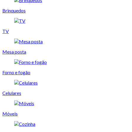
Brinquedos
TV
Mesa posta
Forno e fogão
Celulares
Móveis