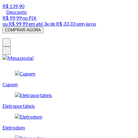
R$ 139,90
Desconto
R$ 99,99
no PIX
ou
R$ 99,99
em até
3x de R$ 33,33 sem juros
COMPRAR AGORA
Cupom
Eletroportáteis
Eletrodom