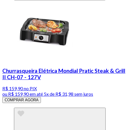
Churrasqueira Elétrica Mondial Pratic Steak & Grill
II CH-07 - 127V
R$ 159,90
no PIX
ou
R$ 159,90
em até
5x de R$ 31,98 sem juros
COMPRAR AGORA