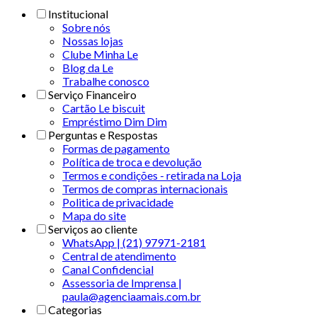
Institucional
Sobre nós
Nossas lojas
Clube Minha Le
Blog da Le
Trabalhe conosco
Serviço Financeiro
Cartão Le biscuit
Empréstimo Dim Dim
Perguntas e Respostas
Formas de pagamento
Política de troca e devolução
Termos e condições - retirada na Loja
Termos de compras internacionais
Politica de privacidade
Mapa do site
Serviços ao cliente
WhatsApp | (21) 97971-2181
Central de atendimento
Canal Confidencial
Assessoria de Imprensa |
paula@agenciaamais.com.br
Categorias