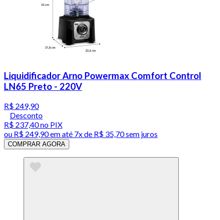
Liquidificador Arno Powermax Comfort Control
LN65 Preto - 220V
R$ 249,90
Desconto
R$ 237,40
no PIX
ou
R$ 249,90
em até
7x de R$ 35,70 sem juros
COMPRAR AGORA