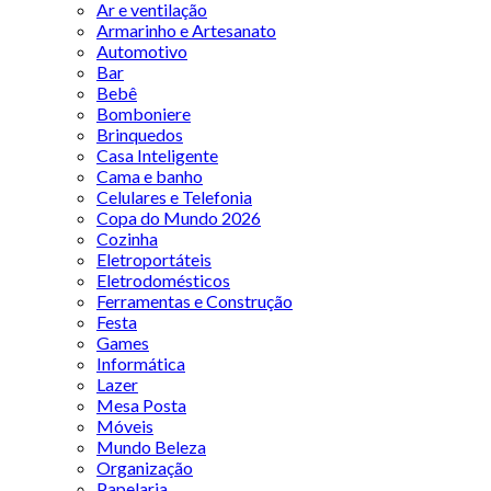
Ar e ventilação
Armarinho e Artesanato
Automotivo
Bar
Bebê
Bomboniere
Brinquedos
Casa Inteligente
Cama e banho
Celulares e Telefonia
Copa do Mundo 2026
Cozinha
Eletroportáteis
Eletrodomésticos
Ferramentas e Construção
Festa
Games
Informática
Lazer
Mesa Posta
Móveis
Mundo Beleza
Organização
Papelaria