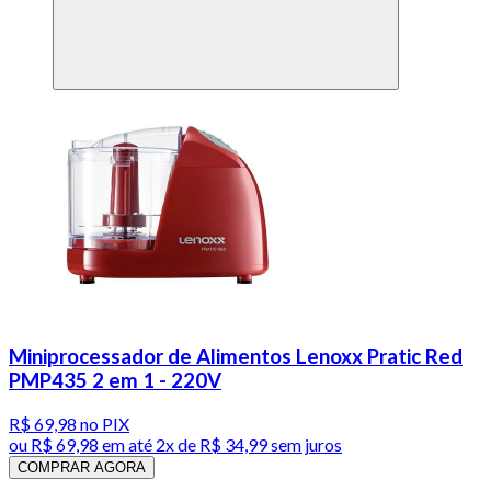
Miniprocessador de Alimentos Lenoxx Pratic Red
PMP435 2 em 1 - 220V
R$ 69,98
no PIX
ou
R$ 69,98
em até
2x de R$ 34,99 sem juros
COMPRAR AGORA