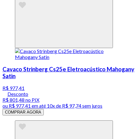
Cavaco Strinberg Cs25e Eletroacústico Mahogany
Satin
R$ 977,41
Desconto
R$ 801,48
no PIX
ou
R$ 977,41
em até
10x de R$ 97,74 sem juros
COMPRAR AGORA