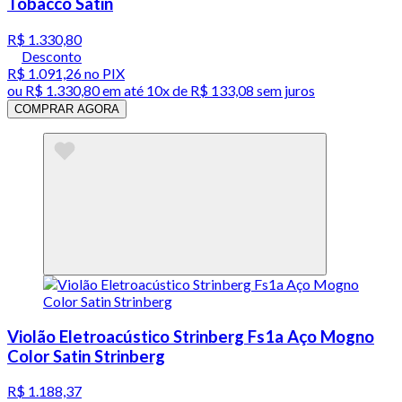
Tobacco Satin
R$ 1.330,80
Desconto
R$ 1.091,26
no PIX
ou
R$ 1.330,80
em até
10x de R$ 133,08 sem juros
COMPRAR AGORA
Violão Eletroacústico Strinberg Fs1a Aço Mogno
Color Satin Strinberg
R$ 1.188,37