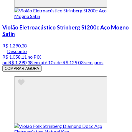
Violão Eletroacústico Strinberg Sf200c Aço Mogno
Satin
R$ 1.290,38
Desconto
R$ 1.058,11
no PIX
ou
R$ 1.290,38
em até
10x de R$ 129,03 sem juros
COMPRAR AGORA