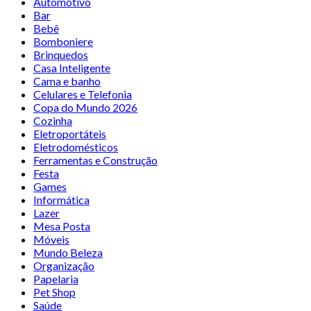
Automotivo
Bar
Bebê
Bomboniere
Brinquedos
Casa Inteligente
Cama e banho
Celulares e Telefonia
Copa do Mundo 2026
Cozinha
Eletroportáteis
Eletrodomésticos
Ferramentas e Construção
Festa
Games
Informática
Lazer
Mesa Posta
Móveis
Mundo Beleza
Organização
Papelaria
Pet Shop
Saúde