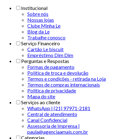
Institucional
Sobre nós
Nossas lojas
Clube Minha Le
Blog da Le
Trabalhe conosco
Serviço Financeiro
Cartão Le biscuit
Empréstimo Dim Dim
Perguntas e Respostas
Formas de pagamento
Política de troca e devolução
Termos e condições - retirada na Loja
Termos de compras internacionais
Politica de privacidade
Mapa do site
Serviços ao cliente
WhatsApp | (21) 97971-2181
Central de atendimento
Canal Confidencial
Assessoria de Imprensa |
paula@agenciaamais.com.br
Categorias