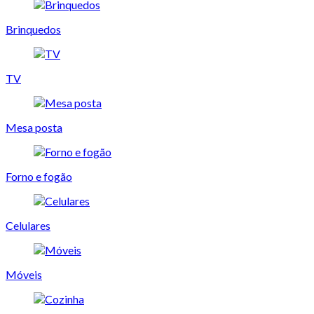
Brinquedos
TV
Mesa posta
Forno e fogão
Celulares
Móveis