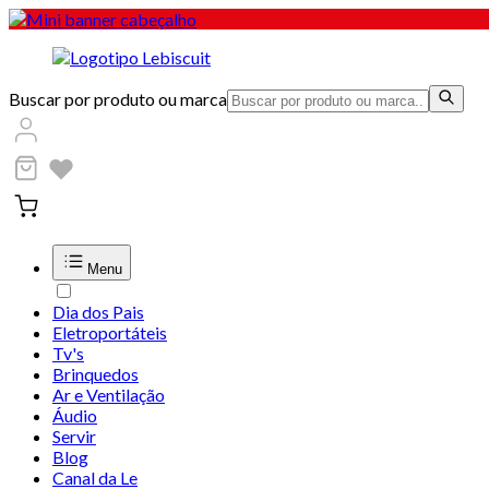
Buscar por produto ou marca
Menu
Dia dos Pais
Eletroportáteis
Tv's
Brinquedos
Ar e Ventilação
Áudio
Servir
Blog
Canal da Le