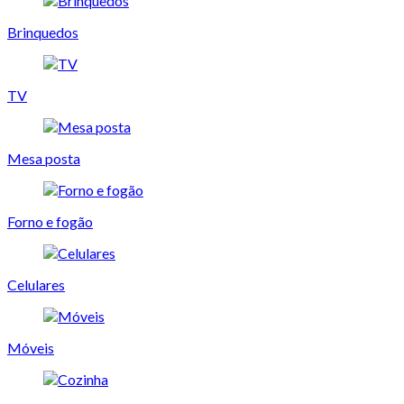
Brinquedos
TV
Mesa posta
Forno e fogão
Celulares
Móveis