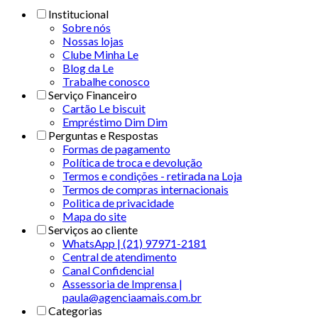
Institucional
Sobre nós
Nossas lojas
Clube Minha Le
Blog da Le
Trabalhe conosco
Serviço Financeiro
Cartão Le biscuit
Empréstimo Dim Dim
Perguntas e Respostas
Formas de pagamento
Política de troca e devolução
Termos e condições - retirada na Loja
Termos de compras internacionais
Politica de privacidade
Mapa do site
Serviços ao cliente
WhatsApp | (21) 97971-2181
Central de atendimento
Canal Confidencial
Assessoria de Imprensa |
paula@agenciaamais.com.br
Categorias