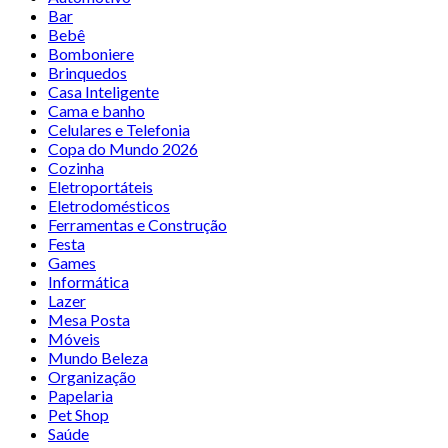
Bar
Bebê
Bomboniere
Brinquedos
Casa Inteligente
Cama e banho
Celulares e Telefonia
Copa do Mundo 2026
Cozinha
Eletroportáteis
Eletrodomésticos
Ferramentas e Construção
Festa
Games
Informática
Lazer
Mesa Posta
Móveis
Mundo Beleza
Organização
Papelaria
Pet Shop
Saúde