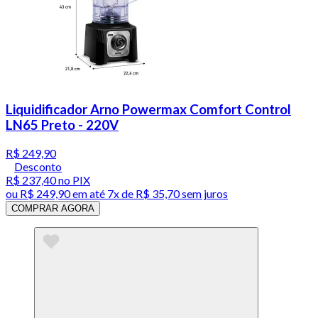
Liquidificador Arno Powermax Comfort Control
LN65 Preto - 220V
R$ 249,90
Desconto
R$ 237,40
no PIX
ou
R$ 249,90
em até
7x de R$ 35,70 sem juros
COMPRAR AGORA