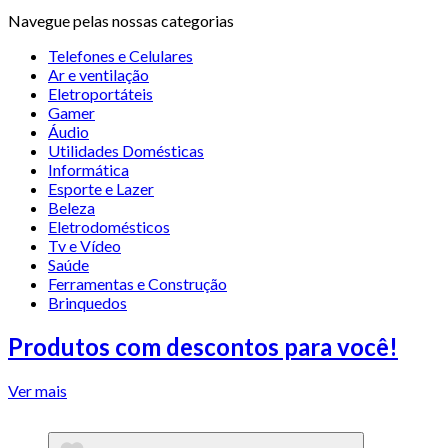
Navegue pelas nossas categorias
Telefones e Celulares
Ar e ventilação
Eletroportáteis
Gamer
Áudio
Utilidades Domésticas
Informática
Esporte e Lazer
Beleza
Eletrodomésticos
Tv e Vídeo
Saúde
Ferramentas e Construção
Brinquedos
Produtos com descontos para você!
Ver mais