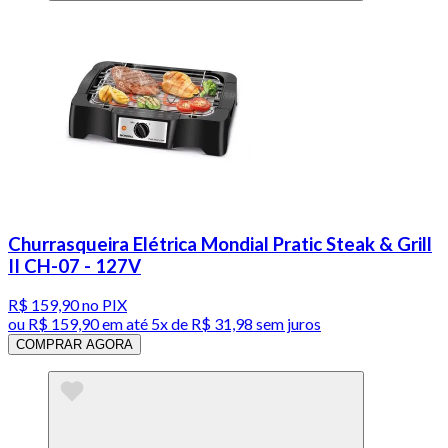
Churrasqueira Elétrica Mondial Pratic Steak & Grill
II CH-07 - 127V
R$ 159,90
no PIX
ou
R$ 159,90
em até
5x de R$ 31,98 sem juros
COMPRAR AGORA