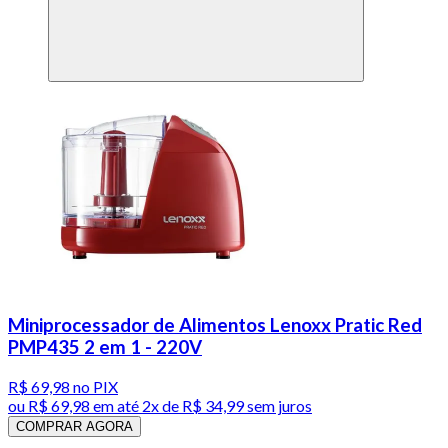
Miniprocessador de Alimentos Lenoxx Pratic Red
PMP435 2 em 1 - 220V
R$ 69,98
no PIX
ou
R$ 69,98
em até
2x de R$ 34,99 sem juros
COMPRAR AGORA