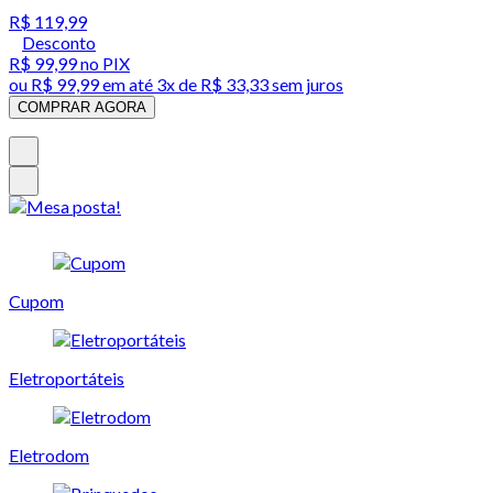
R$ 119,99
Desconto
R$ 99,99
no PIX
ou
R$ 99,99
em até
3x de R$ 33,33 sem juros
COMPRAR AGORA
Cupom
Eletroportáteis
Eletrodom