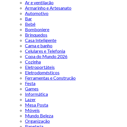
Ar e ventilação
Armarinho e Artesanato
Automotivo
Bar
Bebê
Bomboniere
Brinquedos
Casa Inteligente
Cama e banho
Celulares e Telefonia
Copa do Mundo 2026
Cozinha
Eletroportáteis
Eletrodomésticos
Ferramentas e Construção
Festa
Games
Informática
Lazer
Mesa Posta
Móveis
Mundo Beleza
Organização
Papelaria