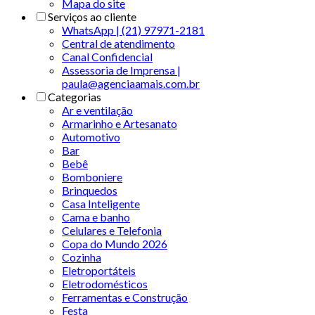
Mapa do site
Serviços ao cliente
WhatsApp | (21) 97971-2181
Central de atendimento
Canal Confidencial
Assessoria de Imprensa |
paula@agenciaamais.com.br
Categorias
Ar e ventilação
Armarinho e Artesanato
Automotivo
Bar
Bebê
Bomboniere
Brinquedos
Casa Inteligente
Cama e banho
Celulares e Telefonia
Copa do Mundo 2026
Cozinha
Eletroportáteis
Eletrodomésticos
Ferramentas e Construção
Festa