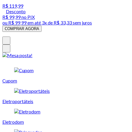
R$ 119,99
Desconto
R$ 99,99
no PIX
ou
R$ 99,99
em até
3x de R$ 33,33 sem juros
COMPRAR AGORA
Cupom
Eletroportáteis
Eletrodom