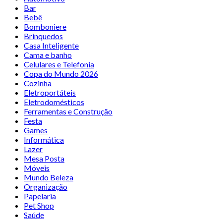
Bar
Bebê
Bomboniere
Brinquedos
Casa Inteligente
Cama e banho
Celulares e Telefonia
Copa do Mundo 2026
Cozinha
Eletroportáteis
Eletrodomésticos
Ferramentas e Construção
Festa
Games
Informática
Lazer
Mesa Posta
Móveis
Mundo Beleza
Organização
Papelaria
Pet Shop
Saúde