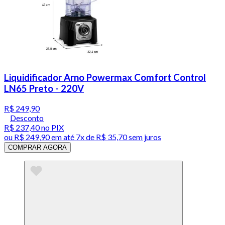
Liquidificador Arno Powermax Comfort Control
LN65 Preto - 220V
R$ 249,90
Desconto
R$ 237,40
no PIX
ou
R$ 249,90
em até
7x de R$ 35,70 sem juros
COMPRAR AGORA