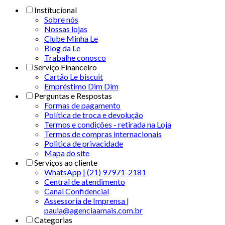
Institucional
Sobre nós
Nossas lojas
Clube Minha Le
Blog da Le
Trabalhe conosco
Serviço Financeiro
Cartão Le biscuit
Empréstimo Dim Dim
Perguntas e Respostas
Formas de pagamento
Política de troca e devolução
Termos e condições - retirada na Loja
Termos de compras internacionais
Politica de privacidade
Mapa do site
Serviços ao cliente
WhatsApp | (21) 97971-2181
Central de atendimento
Canal Confidencial
Assessoria de Imprensa |
paula@agenciaamais.com.br
Categorias