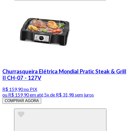
Churrasqueira Elétrica Mondial Pratic Steak & Grill
II CH-07 - 127V
R$ 159,90
no PIX
ou
R$ 159,90
em até
5x de R$ 31,98 sem juros
COMPRAR AGORA