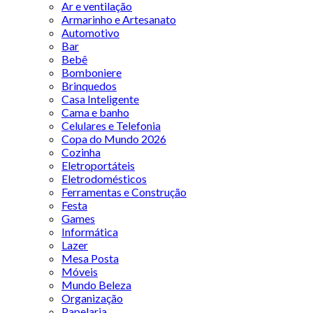
Ar e ventilação
Armarinho e Artesanato
Automotivo
Bar
Bebê
Bomboniere
Brinquedos
Casa Inteligente
Cama e banho
Celulares e Telefonia
Copa do Mundo 2026
Cozinha
Eletroportáteis
Eletrodomésticos
Ferramentas e Construção
Festa
Games
Informática
Lazer
Mesa Posta
Móveis
Mundo Beleza
Organização
Papelaria