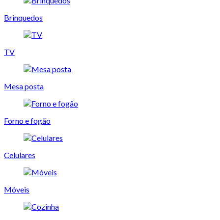
Brinquedos
TV
Mesa posta
Forno e fogão
Celulares
Móveis