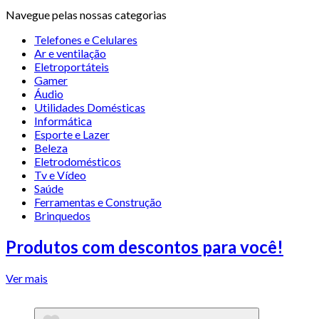
Navegue pelas nossas categorias
Telefones e Celulares
Ar e ventilação
Eletroportáteis
Gamer
Áudio
Utilidades Domésticas
Informática
Esporte e Lazer
Beleza
Eletrodomésticos
Tv e Vídeo
Saúde
Ferramentas e Construção
Brinquedos
Produtos com descontos para você!
Ver mais