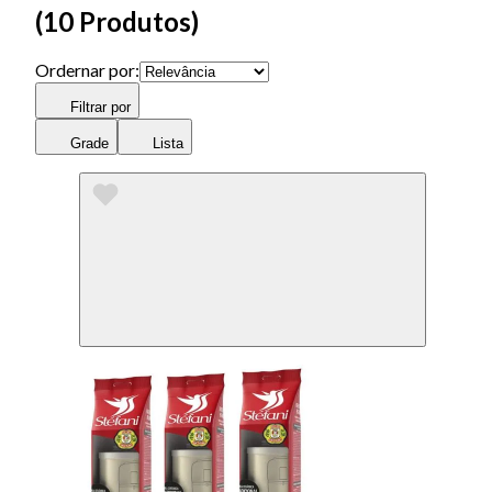
(
10 Produtos
)
Ordernar por:
Filtrar por
Grade
Lista