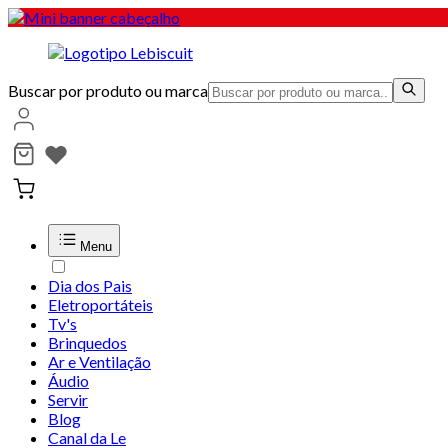
Buscar por produto ou marca
Menu
Dia dos Pais
Eletroportáteis
Tv's
Brinquedos
Ar e Ventilação
Áudio
Servir
Blog
Canal da Le