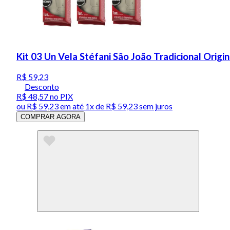
Kit 03 Un Vela Stéfani São João Tradicional Origin
R$ 59,23
Desconto
R$ 48,57
no PIX
ou
R$ 59,23
em até 1x de
R$ 59,23
sem juros
COMPRAR AGORA