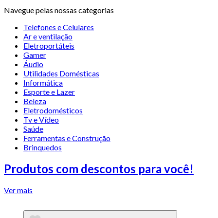
Navegue pelas nossas categorias
Telefones e Celulares
Ar e ventilação
Eletroportáteis
Gamer
Áudio
Utilidades Domésticas
Informática
Esporte e Lazer
Beleza
Eletrodomésticos
Tv e Vídeo
Saúde
Ferramentas e Construção
Brinquedos
Produtos com descontos para você!
Ver mais