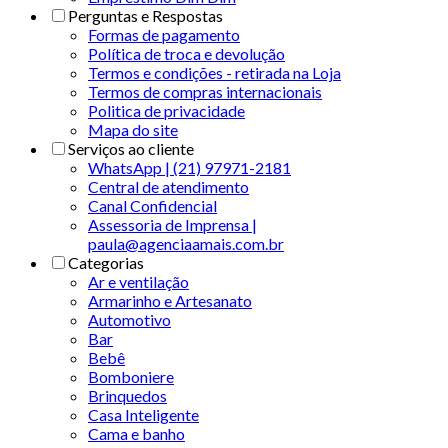
Perguntas e Respostas
Formas de pagamento
Política de troca e devolução
Termos e condições - retirada na Loja
Termos de compras internacionais
Politica de privacidade
Mapa do site
Serviços ao cliente
WhatsApp | (21) 97971-2181
Central de atendimento
Canal Confidencial
Assessoria de Imprensa |
paula@agenciaamais.com.br
Categorias
Ar e ventilação
Armarinho e Artesanato
Automotivo
Bar
Bebê
Bomboniere
Brinquedos
Casa Inteligente
Cama e banho