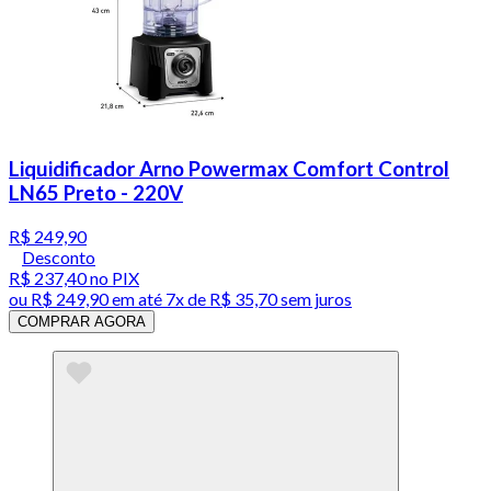
Liquidificador Arno Powermax Comfort Control
LN65 Preto - 220V
R$ 249,90
Desconto
R$ 237,40
no PIX
ou
R$ 249,90
em até
7x de R$ 35,70 sem juros
COMPRAR AGORA