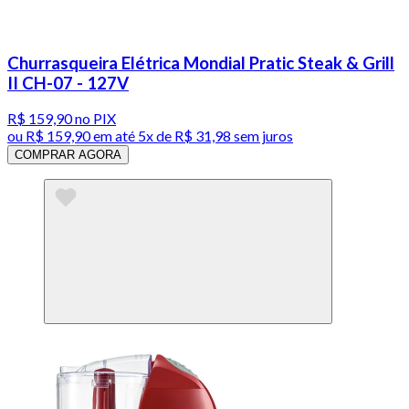
Churrasqueira Elétrica Mondial Pratic Steak & Grill
II CH-07 - 127V
R$ 159,90
no PIX
ou
R$ 159,90
em até
5x de R$ 31,98 sem juros
COMPRAR AGORA