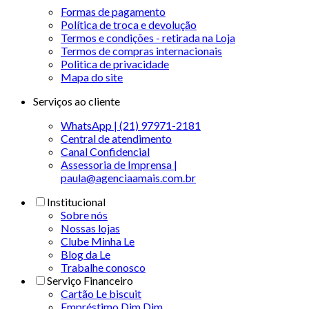
Formas de pagamento
Política de troca e devolução
Termos e condições - retirada na Loja
Termos de compras internacionais
Politica de privacidade
Mapa do site
Serviços ao cliente
WhatsApp | (21) 97971-2181
Central de atendimento
Canal Confidencial
Assessoria de Imprensa |
paula@agenciaamais.com.br
Institucional
Sobre nós
Nossas lojas
Clube Minha Le
Blog da Le
Trabalhe conosco
Serviço Financeiro
Cartão Le biscuit
Empréstimo Dim Dim