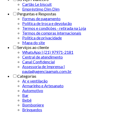
Cartão Le biscuit
Empréstimo Dim Dim
Perguntas e Respostas
Formas de pagamento
Política de troca e devolução
Termos e condições - retirada na Loja
Termos de compras internacionais
Politica de privacidade
Mapa do site
Serviços ao cliente
WhatsApp | (21) 97971-2181
Central de atendimento
Canal Confidencial
Assessoria de Imprensa |
paula@agenciaamais.com.br
Categorias
Ar e ventilação
Armarinho e Artesanato
Automotivo
Bar
Bebê
Bomboniere
Brinquedos