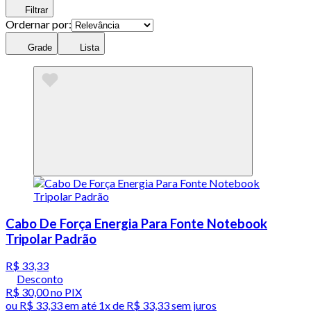
Filtrar
Ordernar por:
Grade
Lista
Cabo De Força Energia Para Fonte Notebook
Tripolar Padrão
R$ 33,33
Desconto
R$ 30,00
no PIX
ou
R$ 33,33
em até 1x de
R$ 33,33
sem juros