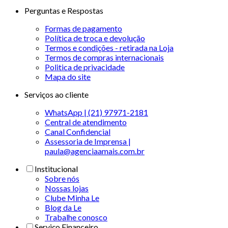
Perguntas e Respostas
Formas de pagamento
Política de troca e devolução
Termos e condições - retirada na Loja
Termos de compras internacionais
Politica de privacidade
Mapa do site
Serviços ao cliente
WhatsApp | (21) 97971-2181
Central de atendimento
Canal Confidencial
Assessoria de Imprensa |
paula@agenciaamais.com.br
Institucional
Sobre nós
Nossas lojas
Clube Minha Le
Blog da Le
Trabalhe conosco
Serviço Financeiro