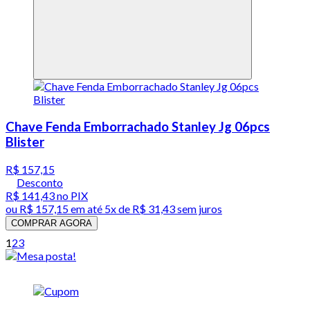
Chave Fenda Emborrachado Stanley Jg 06pcs
Blister
R$ 157,15
Desconto
R$ 141,43
no PIX
ou
R$ 157,15
em até
5x de R$ 31,43 sem juros
COMPRAR AGORA
1
2
3