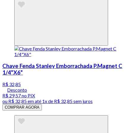
Chave Fenda Stanley Emborrachada P.Magnet C
1/4"X6"
R$ 32,85
Desconto
R$ 29,57
no PIX
ou
R$ 32,85
em até 1x de
R$ 32,85
sem juros
COMPRAR AGORA