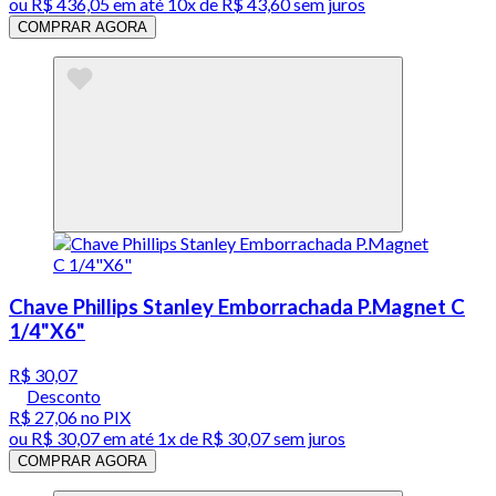
ou
R$ 436,05
em até
10x de R$ 43,60 sem juros
COMPRAR AGORA
Chave Phillips Stanley Emborrachada P.Magnet C
1/4"X6"
R$ 30,07
Desconto
R$ 27,06
no PIX
ou
R$ 30,07
em até 1x de
R$ 30,07
sem juros
COMPRAR AGORA