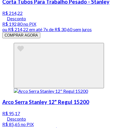
Corta Tubos Para Trabalho Pesado - Stanley
R$ 214,22
Desconto
R$ 192,80
no PIX
ou
R$ 214,22
em até
7x de R$ 30,60 sem juros
COMPRAR AGORA
Arco Serra Stanley 12" Regul 15200
R$ 95,17
Desconto
R$ 85,65
no PIX