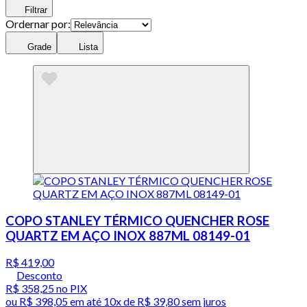
Filtrar
Ordernar por:
Grade
Lista
COPO STANLEY TÉRMICO QUENCHER ROSE
QUARTZ EM AÇO INOX 887ML 08149-01
R$ 419,00
Desconto
R$ 358,25
no PIX
ou
R$ 398,05
em até
10x de R$ 39,80 sem juros