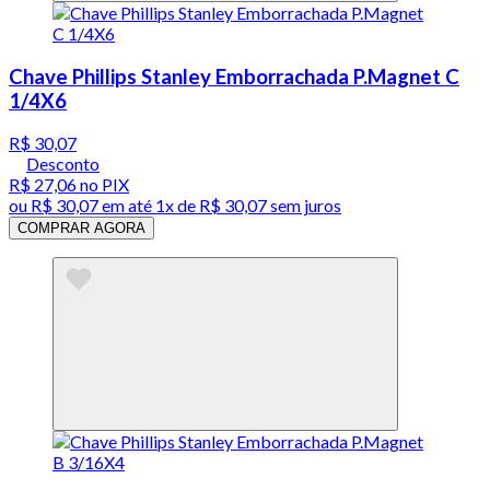
Chave Phillips Stanley Emborrachada P.Magnet C
1/4X6
R$ 30,07
Desconto
R$ 27,06
no PIX
ou
R$ 30,07
em até 1x de
R$ 30,07
sem juros
COMPRAR AGORA