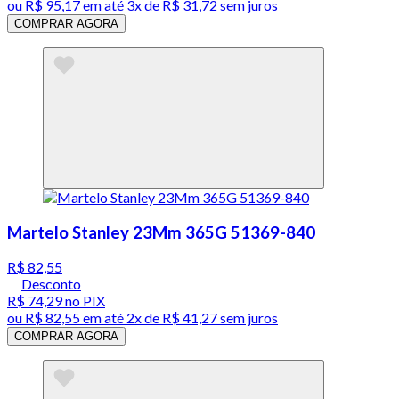
ou
R$ 95,17
em até
3x de R$ 31,72 sem juros
COMPRAR AGORA
Martelo Stanley 23Mm 365G 51369-840
R$ 82,55
Desconto
R$ 74,29
no PIX
ou
R$ 82,55
em até
2x de R$ 41,27 sem juros
COMPRAR AGORA