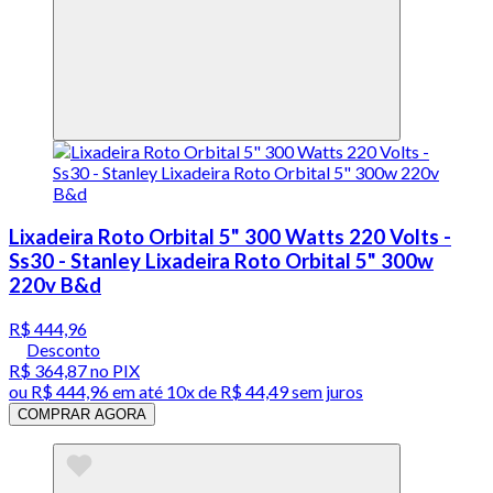
Lixadeira Roto Orbital 5" 300 Watts 220 Volts -
Ss30 - Stanley Lixadeira Roto Orbital 5" 300w
220v B&d
R$ 444,96
Desconto
R$ 364,87
no PIX
ou
R$ 444,96
em até
10x de R$ 44,49 sem juros
COMPRAR AGORA