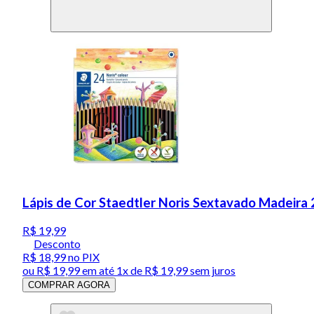
Lápis de Cor Staedtler Noris Sextavado Madeira 
R$ 19,99
Desconto
R$ 18,99
no PIX
ou
R$ 19,99
em até 1x de
R$ 19,99
sem juros
COMPRAR AGORA