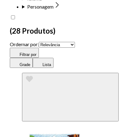
Personagem
(
28 Produtos
)
Ordernar por:
Filtrar por
Grade
Lista