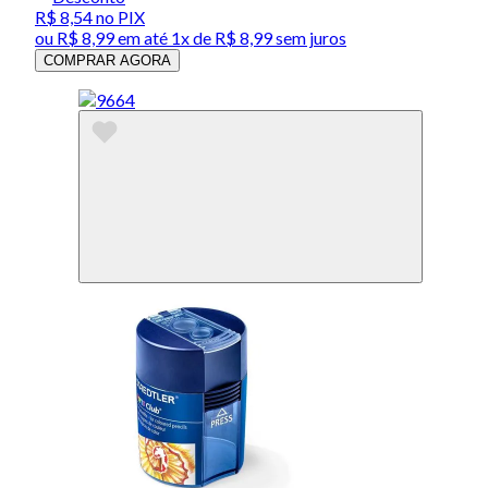
R$ 8,54
no PIX
ou
R$ 8,99
em até 1x de
R$ 8,99
sem juros
COMPRAR AGORA