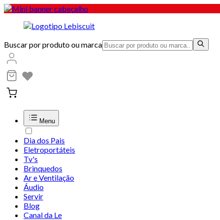
Buscar por produto ou marca
Menu
Dia dos Pais
Eletroportáteis
Tv's
Brinquedos
Ar e Ventilação
Áudio
Servir
Blog
Canal da Le