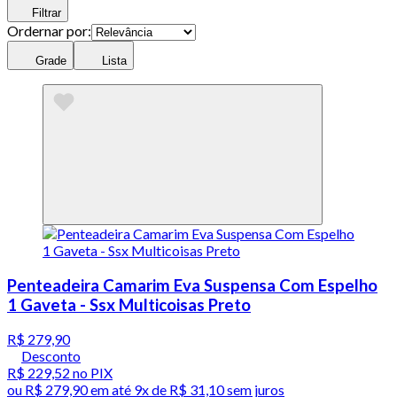
Filtrar
Ordernar por:
Grade
Lista
Penteadeira Camarim Eva Suspensa Com Espelho
1 Gaveta - Ssx Multicoisas Preto
R$ 279,90
Desconto
R$ 229,52
no PIX
ou
R$ 279,90
em até
9x de R$ 31,10 sem juros