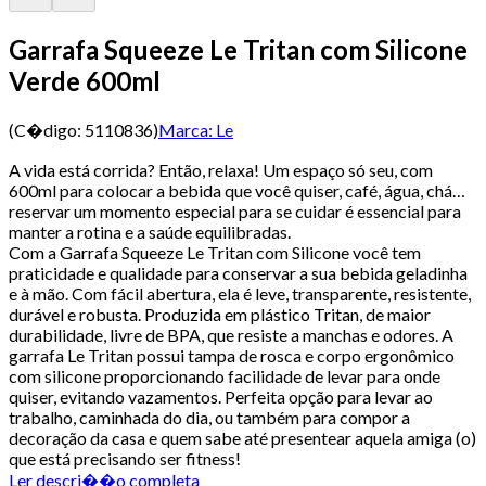
Garrafa Squeeze Le Tritan com Silicone
Verde 600ml
(C�digo:
5110836
)
Marca:
Le
A vida está corrida? Então, relaxa! Um espaço só seu, com
600ml para colocar a bebida que você quiser, café, água, chá…
reservar um momento especial para se cuidar é essencial para
manter a rotina e a saúde equilibradas.
Com a Garrafa Squeeze Le Tritan com Silicone você tem
praticidade e qualidade para conservar a sua bebida geladinha
e à mão. Com fácil abertura, ela é leve, transparente, resistente,
durável e robusta. Produzida em plástico Tritan, de maior
durabilidade, livre de BPA, que resiste a manchas e odores. A
garrafa Le Tritan possui tampa de rosca e corpo ergonômico
com silicone proporcionando facilidade de levar para onde
quiser, evitando vazamentos. Perfeita opção para levar ao
trabalho, caminhada do dia, ou também para compor a
decoração da casa e quem sabe até presentear aquela amiga (o)
que está precisando ser fitness!
Ler descri��o completa