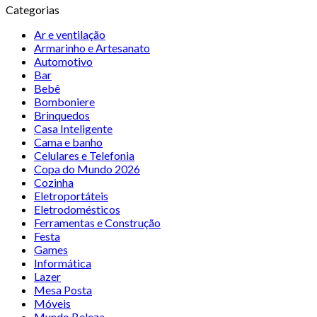
Categorias
Ar e ventilação
Armarinho e Artesanato
Automotivo
Bar
Bebê
Bomboniere
Brinquedos
Casa Inteligente
Cama e banho
Celulares e Telefonia
Copa do Mundo 2026
Cozinha
Eletroportáteis
Eletrodomésticos
Ferramentas e Construção
Festa
Games
Informática
Lazer
Mesa Posta
Móveis
Mundo Beleza