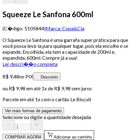
Squeeze Le Sanfona 600ml
(C�digo:
5105844
)
Marca:
Copa&Cia
O Squeeze Le Sanfona é uma garrafa super prática para que
você possa levá-la para qualquer lugar, pois ela encolhe e se
expande. Encolhida, ela tem a capacidade de 200ml e,
expandida, 600ml. Compre já a sua!
Ler descri��o completa
R$ 9,48
no PIX
Desconto
ou
R$ 9,98
em até 1x de
R$ 9,98
sem juros
Parcele em até
1
x com o cartão
Le Biscuit
Ver mais formas de pagamento
Selecione ou digite a quantidade desejada
COMPRAR AGORA
Adicionar ao carrinho