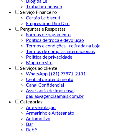
Blog da Le
Trabalhe conosco
Serviço Financeiro
Cartão Le biscuit
Empréstimo Dim Dim
Perguntas e Respostas
Formas de pagamento
Política de troca e devolução
Termos e condições - retirada na Loja
Termos de compras internacionais
Politica de privacidade
Mapa do site
Serviços ao cliente
WhatsApp | (21) 97971-2181
Central de atendimento
Canal Confidencial
Assessoria de Imprensa |
paula@agenciaamais.com.br
Categorias
Ar e ventilação
Armarinho e Artesanato
Automotivo
Bar
Bebê