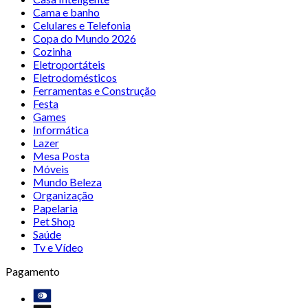
Cama e banho
Celulares e Telefonia
Copa do Mundo 2026
Cozinha
Eletroportáteis
Eletrodomésticos
Ferramentas e Construção
Festa
Games
Informática
Lazer
Mesa Posta
Móveis
Mundo Beleza
Organização
Papelaria
Pet Shop
Saúde
Tv e Vídeo
Pagamento