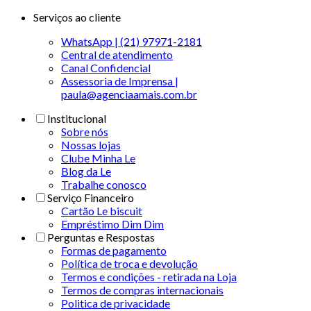
Serviços ao cliente
WhatsApp | (21) 97971-2181
Central de atendimento
Canal Confidencial
Assessoria de Imprensa |
paula@agenciaamais.com.br
Institucional
Sobre nós
Nossas lojas
Clube Minha Le
Blog da Le
Trabalhe conosco
Serviço Financeiro
Cartão Le biscuit
Empréstimo Dim Dim
Perguntas e Respostas
Formas de pagamento
Política de troca e devolução
Termos e condições - retirada na Loja
Termos de compras internacionais
Politica de privacidade