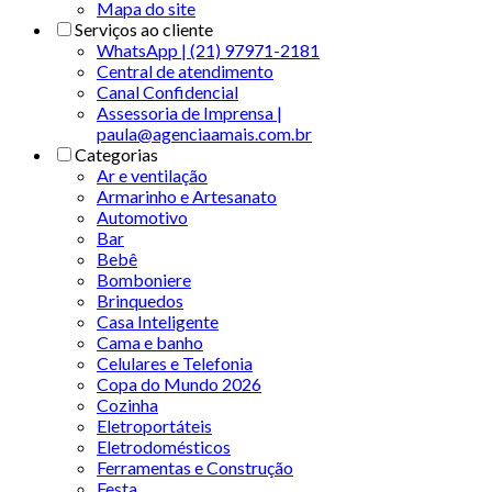
Mapa do site
Serviços ao cliente
WhatsApp | (21) 97971-2181
Central de atendimento
Canal Confidencial
Assessoria de Imprensa |
paula@agenciaamais.com.br
Categorias
Ar e ventilação
Armarinho e Artesanato
Automotivo
Bar
Bebê
Bomboniere
Brinquedos
Casa Inteligente
Cama e banho
Celulares e Telefonia
Copa do Mundo 2026
Cozinha
Eletroportáteis
Eletrodomésticos
Ferramentas e Construção
Festa