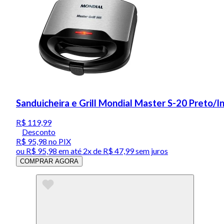
Sanduicheira e Grill Mondial Master S-20 Preto/
R$ 119,99
Desconto
R$ 95,98
no PIX
ou
R$ 95,98
em até
2x de R$ 47,99 sem juros
COMPRAR AGORA