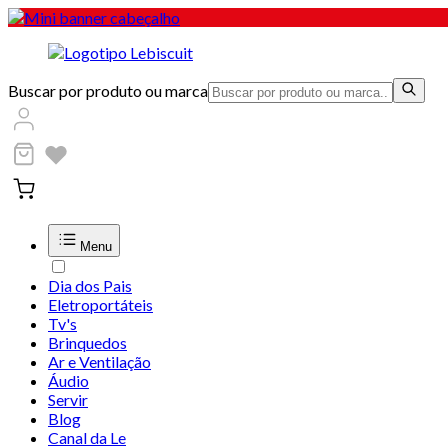
Buscar por produto ou marca
Menu
Dia dos Pais
Eletroportáteis
Tv's
Brinquedos
Ar e Ventilação
Áudio
Servir
Blog
Canal da Le