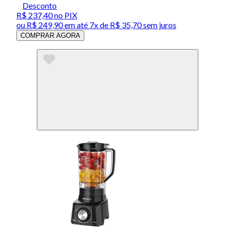
Desconto
R$ 237,40
no PIX
ou
R$ 249,90
em até
7x de R$ 35,70 sem juros
COMPRAR AGORA