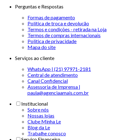
Perguntas e Respostas
Formas de pagamento
Política de troca e devolução
Termos e condições - retirada na Loja
Termos de compras internacionais
Politica de privacidade
Mapa do site
Serviços ao cliente
WhatsApp | (21) 97971-2181
Central de atendimento
Canal Confidencial
Assessoria de Imprensa |
paula@agenciaamais.com.br
Institucional
Sobre nós
Nossas lojas
Clube Minha Le
Blog da Le
Trabalhe conosco
Serviço Financeiro