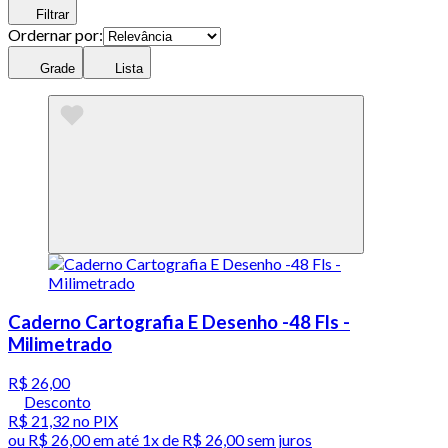
Filtrar
Ordernar por:
Grade
Lista
Caderno Cartografia E Desenho -48 Fls -
Milimetrado
R$ 26,00
Desconto
R$ 21,32
no PIX
ou
R$ 26,00
em até 1x de
R$ 26,00
sem juros