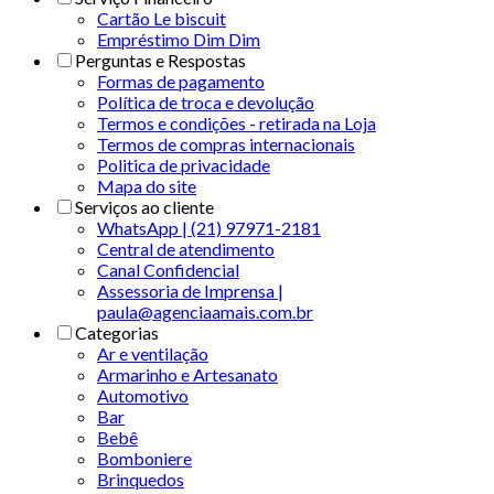
Cartão Le biscuit
Empréstimo Dim Dim
Perguntas e Respostas
Formas de pagamento
Política de troca e devolução
Termos e condições - retirada na Loja
Termos de compras internacionais
Politica de privacidade
Mapa do site
Serviços ao cliente
WhatsApp | (21) 97971-2181
Central de atendimento
Canal Confidencial
Assessoria de Imprensa |
paula@agenciaamais.com.br
Categorias
Ar e ventilação
Armarinho e Artesanato
Automotivo
Bar
Bebê
Bomboniere
Brinquedos