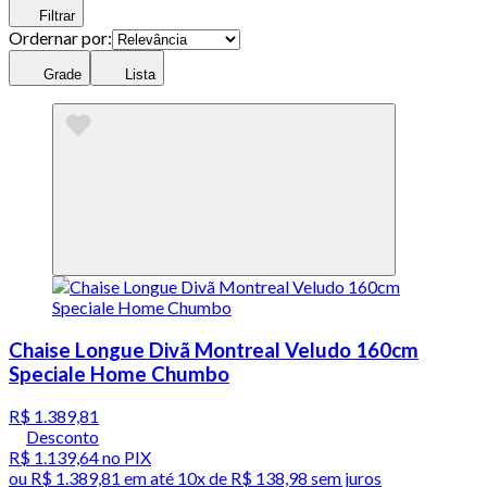
Filtrar
Ordernar por:
Grade
Lista
Chaise Longue Divã Montreal Veludo 160cm
Speciale Home Chumbo
R$ 1.389,81
Desconto
R$ 1.139,64
no PIX
ou
R$ 1.389,81
em até
10x de R$ 138,98 sem juros