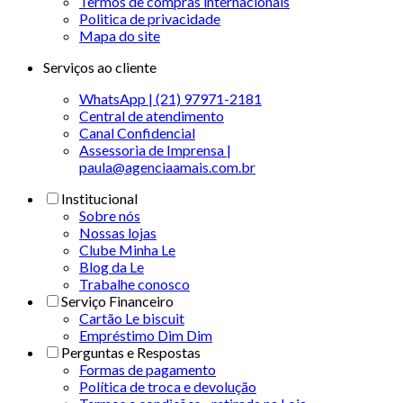
Termos de compras internacionais
Politica de privacidade
Mapa do site
Serviços ao cliente
WhatsApp | (21) 97971-2181
Central de atendimento
Canal Confidencial
Assessoria de Imprensa |
paula@agenciaamais.com.br
Institucional
Sobre nós
Nossas lojas
Clube Minha Le
Blog da Le
Trabalhe conosco
Serviço Financeiro
Cartão Le biscuit
Empréstimo Dim Dim
Perguntas e Respostas
Formas de pagamento
Política de troca e devolução