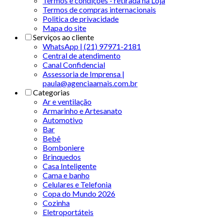
Termos e condições - retirada na Loja
Termos de compras internacionais
Politica de privacidade
Mapa do site
Serviços ao cliente
WhatsApp | (21) 97971-2181
Central de atendimento
Canal Confidencial
Assessoria de Imprensa |
paula@agenciaamais.com.br
Categorias
Ar e ventilação
Armarinho e Artesanato
Automotivo
Bar
Bebê
Bomboniere
Brinquedos
Casa Inteligente
Cama e banho
Celulares e Telefonia
Copa do Mundo 2026
Cozinha
Eletroportáteis