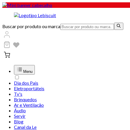
Buscar por produto ou marca
Menu
Dia dos Pais
Eletroportáteis
Tv's
Brinquedos
Ar e Ventilação
Áudio
Servir
Blog
Canal da Le