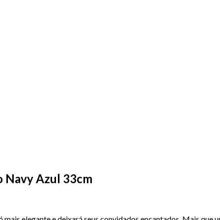
co Navy Azul 33cm
ais elegante e deixará seus convidados encantados. Mais que uma