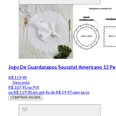
Jogo De Guardanapos Sousplat Americano 12 Peç
R$ 119,90
Desconto
R$ 107,91
no PIX
ou
R$ 119,90
em até
4x de R$ 29,97 sem juros
COMPRAR AGORA