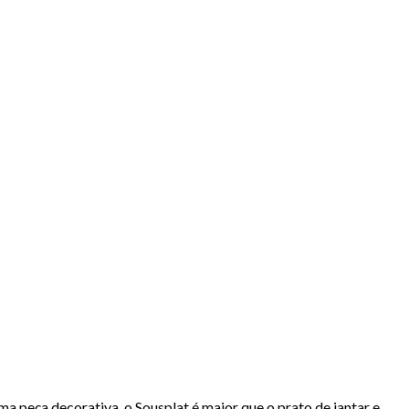
 peça decorativa, o Sousplat é maior que o prato de jantar e