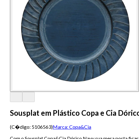
Sousplat em Plástico Copa e Cia Dóri
(C�digo:
5106563
)
Marca:
Copa&Cia
Com o Sousplat Copa&Cia Dórico Navy sua mesa posta ficará m