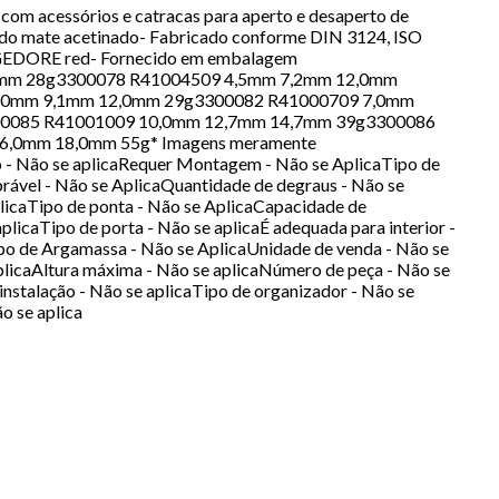
om acessórios e catracas para aperto e desaperto de
omado mate acetinado- Fabricado conforme DIN 3124, ISO
io GEDORE red- Fornecido em embalagem
12,0mm 28g3300078 R41004509 4,5mm 7,2mm 12,0mm
,0mm 9,1mm 12,0mm 29g3300082 R41000709 7,0mm
00085 R41001009 10,0mm 12,7mm 14,7mm 39g3300086
,0mm 18,0mm 55g* Imagens meramente
 - Não se aplicaRequer Montagem - Não se AplicaTipo de
brável - Não se AplicaQuantidade de degraus - Não se
plicaTipo de ponta - Não se AplicaCapacidade de
licaTipo de porta - Não se aplicaÉ adequada para interior -
po de Argamassa - Não se AplicaUnidade de venda - Não se
plicaAltura máxima - Não se aplicaNúmero de peça - Não se
 instalação - Não se aplicaTipo de organizador - Não se
o se aplica