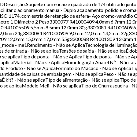
scrição:Soquete com encaixe quadrado de 1/4 utilizado junto c
a facilitar o acionamento manual- Duplo acabamento, polido e cr
, ISO 1174, com estria de retenção de esfera- Aço cromo-vanád
Diâmetro 1 Diâmetro 2 Peso3300077 R41000409 4,0mm 6,7mm 
0 R41005509 5,5mm 8,5mm 12,0mm 30g3300081 R41000609 6
2,0mm 24g3300084 R41000909 9,0mm 12,0mm 13,2mm 32g33
09 12,0mm 15,0mm 17,0mm 55g3300088 R41001309 13,0mm 16
g_mode - me1Rendimento - Não se AplicaTecnologia de iluminação
s de entrada - Não se aplicaTensões de saída - Não se aplicaÉ do
 se aplicaTipo de ponta - Não se AplicaTipo de ponta - Não se A
e aplicaMaterial - Não se AplicaHomologação Anatel Nº - Não se ap
 do Produto - Não se AplicaFormato do Macaco - Não se AplicaTi
uantidade de caixas de embalagem - Não se aplicaPeso - Não se a
aÉ kit? - Não se aplicaTipo de alimentação - Não se aplicaTipo de
 se aplicaModelo Meli - Não se aplicaTipo de Churrasqueira - Nã