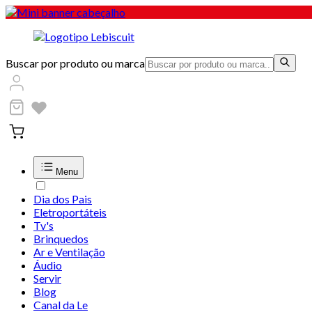
Buscar por produto ou marca
Menu
Dia dos Pais
Eletroportáteis
Tv's
Brinquedos
Ar e Ventilação
Áudio
Servir
Blog
Canal da Le