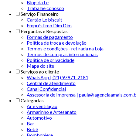
Blog da Le
Trabalhe conosco
Serviço Financeiro
Cartão Le biscuit
Empréstimo Dim Dim
Perguntas e Respostas
Formas de pagamento
Política de troca e devolução
Termos e condições - retirada na Loja
Termos de compras internacionais
Politica de privacidade
Mapa do site
Serviços ao cliente
WhatsApp | (21) 97971-2181
Central de atendimento
Canal Confidencial
Assessoria de Imprensa | paula@agenciaamais.com.
Categorias
Ar e ventilação
Armarinho e Artesanato
Automotivo
Bar
Bebê
Bomboniere