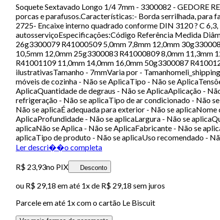
Soquete Sextavado Longo 1/4 7mm - 3300082 - GEDORE REDDe
porcas e parafusos.Características:- Borda serrilhada, par
2725- Encaixe interno quadrado conforme DIN 3120 ? C 6,3
autosserviçoEspecificações:Código Referência Medida 
26g3300079 R41000509 5,0mm 7,8mm 12,0mm 30g330008
10,5mm 12,0mm 25g3300083 R41000809 8,0mm 11,3mm 1
R41001109 11,0mm 14,0mm 16,0mm 50g3300087 R410012
ilustrativasTamanho - 7mmVaria por - Tamanhomeli_shippin
móveis de cozinha - Não se AplicaTipo - Não se AplicaTensõe
AplicaQuantidade de degraus - Não se AplicaAplicação - Não
refrigeração - Não se aplicaTipo de ar condicionado - Não s
Não se aplicaÉ adequada para exterior - Não se aplicaNome
AplicaProfundidade - Não se aplicaLargura - Não se aplicaQ
aplicaNão se Aplica - Não se AplicaFabricante - Não se aplic
aplicaTipo de produto - Não se aplicaUso recomendado - Não
Ler descri��o completa
R$ 23,93
no PIX
Desconto
ou
R$ 29,18
em até 1x de
R$ 29,18
sem juros
Parcele em até
1
x com o cartão
Le Biscuit