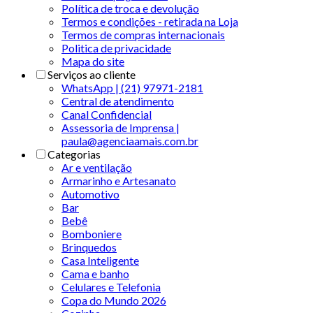
Política de troca e devolução
Termos e condições - retirada na Loja
Termos de compras internacionais
Politica de privacidade
Mapa do site
Serviços ao cliente
WhatsApp | (21) 97971-2181
Central de atendimento
Canal Confidencial
Assessoria de Imprensa |
paula@agenciaamais.com.br
Categorias
Ar e ventilação
Armarinho e Artesanato
Automotivo
Bar
Bebê
Bomboniere
Brinquedos
Casa Inteligente
Cama e banho
Celulares e Telefonia
Copa do Mundo 2026