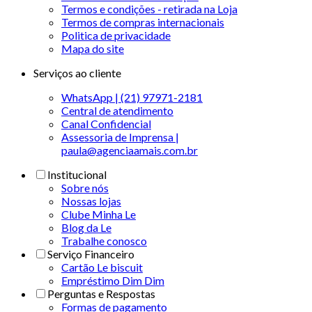
Termos e condições - retirada na Loja
Termos de compras internacionais
Politica de privacidade
Mapa do site
Serviços ao cliente
WhatsApp | (21) 97971-2181
Central de atendimento
Canal Confidencial
Assessoria de Imprensa |
paula@agenciaamais.com.br
Institucional
Sobre nós
Nossas lojas
Clube Minha Le
Blog da Le
Trabalhe conosco
Serviço Financeiro
Cartão Le biscuit
Empréstimo Dim Dim
Perguntas e Respostas
Formas de pagamento