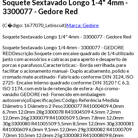
Soquete Sextavado Longo 1-4" 4mm -
3300077 - Gedore Red
(C�digo:
1677070_Lebiscuit
)
Marca:
Gedore
Soquete Sextavado Longo 1/4" 4mm - 3300077 - Gedore Red
Soquete Sextavado Longo 1/4 4mm - 3300077 - GEDORE
REDDescrição:Soquete com encaixe quadrado de 1/4 utilizado
junto com acessórios e catracas para aperto e desaperto de
porcas e parafusos.Características:- Borda serrilhada, para
facilitar o acionamento manual- Duplo acabamento, polido e
cromado mate acetinado- Fabricado conforme DIN 3124, ISO
2725- Encaixe interno quadrado conforme DIN 3120 ? C 6,3,
ISO 1174, com estria de retenção de esfera- Aço cromo-
vanádio GEDORE red- Fornecido em embalagem
autosserviçoEspecificações:Código Referência Medida
Diâmetro 1 Diâmetro 2 Peso3300077 R41000409 4,0mm
6,7mm 12,0mm 28g3300078 R41004509 4,5mm 7,2mm
12,0mm 26g3300079 R41000509 5,0mm 7,8mm 12,0mm
30g3300080 R41005509 5,5mm 8,5mm 12,0mm 30g3300081
R41000609 6,0mm 9,1mm 12,0mm 29g3300082 R41000709
7,0mm 10,5mm 12,0mm 25g3300083 R41000809 8,0mm