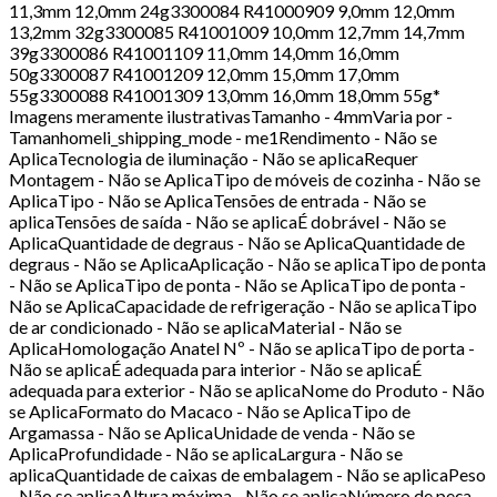
11,3mm 12,0mm 24g3300084 R41000909 9,0mm 12,0mm
13,2mm 32g3300085 R41001009 10,0mm 12,7mm 14,7mm
39g3300086 R41001109 11,0mm 14,0mm 16,0mm
50g3300087 R41001209 12,0mm 15,0mm 17,0mm
55g3300088 R41001309 13,0mm 16,0mm 18,0mm 55g*
Imagens meramente ilustrativasTamanho - 4mmVaria por -
Tamanhomeli_shipping_mode - me1Rendimento - Não se
AplicaTecnologia de iluminação - Não se aplicaRequer
Montagem - Não se AplicaTipo de móveis de cozinha - Não se
AplicaTipo - Não se AplicaTensões de entrada - Não se
aplicaTensões de saída - Não se aplicaÉ dobrável - Não se
AplicaQuantidade de degraus - Não se AplicaQuantidade de
degraus - Não se AplicaAplicação - Não se aplicaTipo de ponta
- Não se AplicaTipo de ponta - Não se AplicaTipo de ponta -
Não se AplicaCapacidade de refrigeração - Não se aplicaTipo
de ar condicionado - Não se aplicaMaterial - Não se
AplicaHomologação Anatel Nº - Não se aplicaTipo de porta -
Não se aplicaÉ adequada para interior - Não se aplicaÉ
adequada para exterior - Não se aplicaNome do Produto - Não
se AplicaFormato do Macaco - Não se AplicaTipo de
Argamassa - Não se AplicaUnidade de venda - Não se
AplicaProfundidade - Não se aplicaLargura - Não se
aplicaQuantidade de caixas de embalagem - Não se aplicaPeso
- Não se aplicaAltura máxima - Não se aplicaNúmero de peça -