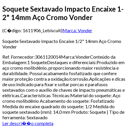
Soquete Sextavado Impacto Encaixe 1-
2" 14mm Aço Cromo Vonder
(C�digo:
1611906_Lebiscuit
)
Marca:
Vonder
Soquete Sextavado Impacto Encaixe 1/2" 14mm Aço Cromo
Vonder
Ref. Fornecedor:3061120014Marca:VonderConteúdo da
Embalagem:1 SoqueteDestaques e diferenciais:Produzido em
aço cromo molibdênio, proporcionando maior resistência e
durabilidade. Possui acabamento fosfatizado que confere
maior proteção contra a oxidação/corrosão.Aplicações e dicas
de uso:Indicado para fixar e soltar porcas e parafusos
sextavados com o auxílio de chaves de impacto pneumáticas e
elétricas.Características Técnicas:Material do soquete: Aço
cromo molibdênio Acabamento do soquete: Fosfatizado
Medida do encaixe quadrado do soquete: 1/2 Medida do
soquete sextavado (mm): 14,0 mm Produto: Soquete | Tipo de
ferramenta: Sextavado
Ler descri��o completa