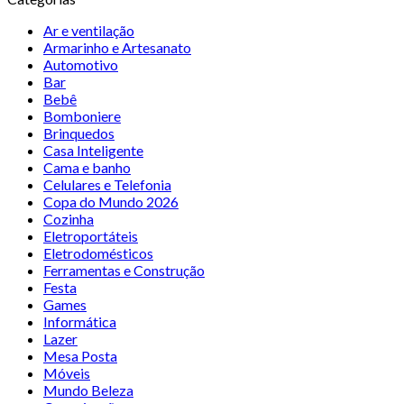
Ar e ventilação
Armarinho e Artesanato
Automotivo
Bar
Bebê
Bomboniere
Brinquedos
Casa Inteligente
Cama e banho
Celulares e Telefonia
Copa do Mundo 2026
Cozinha
Eletroportáteis
Eletrodomésticos
Ferramentas e Construção
Festa
Games
Informática
Lazer
Mesa Posta
Móveis
Mundo Beleza