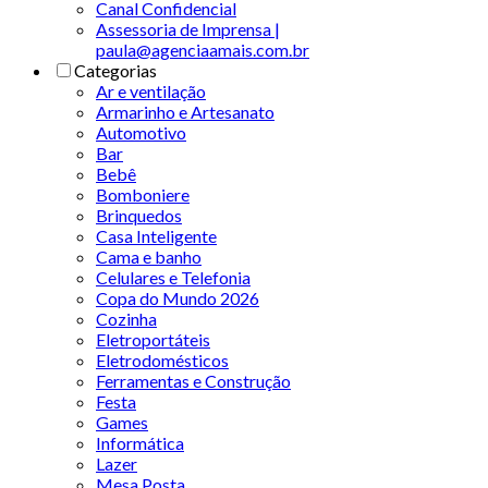
Canal Confidencial
Assessoria de Imprensa |
paula@agenciaamais.com.br
Categorias
Ar e ventilação
Armarinho e Artesanato
Automotivo
Bar
Bebê
Bomboniere
Brinquedos
Casa Inteligente
Cama e banho
Celulares e Telefonia
Copa do Mundo 2026
Cozinha
Eletroportáteis
Eletrodomésticos
Ferramentas e Construção
Festa
Games
Informática
Lazer
Mesa Posta