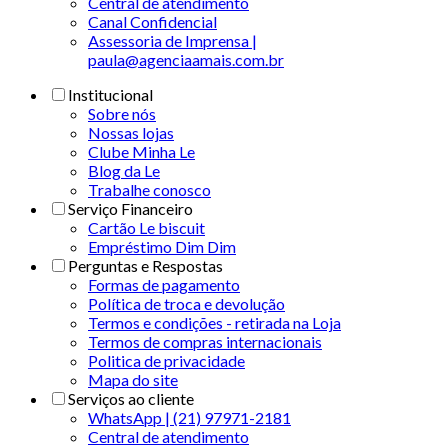
Central de atendimento
Canal Confidencial
Assessoria de Imprensa |
paula@agenciaamais.com.br
Institucional
Sobre nós
Nossas lojas
Clube Minha Le
Blog da Le
Trabalhe conosco
Serviço Financeiro
Cartão Le biscuit
Empréstimo Dim Dim
Perguntas e Respostas
Formas de pagamento
Política de troca e devolução
Termos e condições - retirada na Loja
Termos de compras internacionais
Politica de privacidade
Mapa do site
Serviços ao cliente
WhatsApp | (21) 97971-2181
Central de atendimento