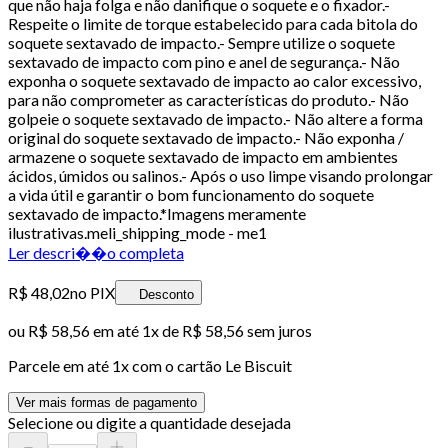
que não haja folga e não danifique o soquete e o fixador.-
Respeite o limite de torque estabelecido para cada bitola do
soquete sextavado de impacto.- Sempre utilize o soquete
sextavado de impacto com pino e anel de segurança.- Não
exponha o soquete sextavado de impacto ao calor excessivo,
para não comprometer as características do produto.- Não
golpeie o soquete sextavado de impacto.- Não altere a forma
original do soquete sextavado de impacto.- Não exponha /
armazene o soquete sextavado de impacto em ambientes
ácidos, úmidos ou salinos.- Após o uso limpe visando prolongar
a vida útil e garantir o bom funcionamento do soquete
sextavado de impacto.*Imagens meramente
ilustrativas.meli_shipping_mode - me1
Ler descri��o completa
R$ 48,02
no PIX
Desconto
ou
R$ 58,56
em até 1x de
R$ 58,56
sem juros
Parcele em até
1
x com o cartão
Le Biscuit
Ver mais formas de pagamento
Selecione ou digite a quantidade desejada