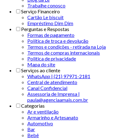
Trabalhe conosco
Serviço Financeiro
Cartão Le biscuit
Empréstimo Dim Dim
Perguntas e Respostas
Formas de pagamento
Política de troca e devolução
Termos e condições - retirada na Loja
Termos de compras internacionais
Politica de privacidade
Mapa do site
Serviços ao cliente
WhatsApp | (21) 97971-2181
Central de atendimento
Canal Confidencial
Assessoria de Imprensa |
paula@agenciaamais.com.br
Categorias
Ar e ventilação
Armarinho e Artesanato
Automotivo
Bar
Bebê