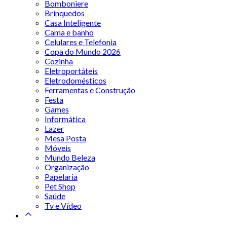
Bomboniere
Brinquedos
Casa Inteligente
Cama e banho
Celulares e Telefonia
Copa do Mundo 2026
Cozinha
Eletroportáteis
Eletrodomésticos
Ferramentas e Construção
Festa
Games
Informática
Lazer
Mesa Posta
Móveis
Mundo Beleza
Organização
Papelaria
Pet Shop
Saúde
Tv e Vídeo