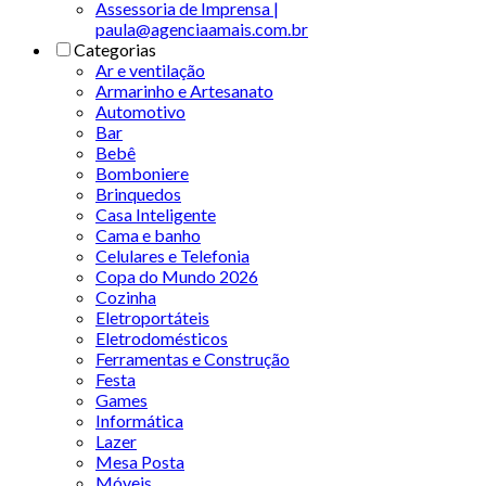
Assessoria de Imprensa |
paula@agenciaamais.com.br
Categorias
Ar e ventilação
Armarinho e Artesanato
Automotivo
Bar
Bebê
Bomboniere
Brinquedos
Casa Inteligente
Cama e banho
Celulares e Telefonia
Copa do Mundo 2026
Cozinha
Eletroportáteis
Eletrodomésticos
Ferramentas e Construção
Festa
Games
Informática
Lazer
Mesa Posta
Móveis