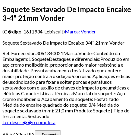
Soquete Sextavado De Impacto Encaixe
3-4" 21mm Vonder
(C�digo:
1611934_Lebiscuit
)
Marca:
Vonder
Soquete Sextavado De Impacto Encaixe 3/4" 21mm Vonder
Ref. Fornecedor:3061340021Marca:VonderConteúdo da
Embalagem:1 SoqueteDestaques e diferenciais:Produzido em
aço cromo molibdênio, proporcionando maior resistência e
durabilidade. Possui acabamento fosfatizado que confere
maior proteção contra a oxidação/corrosão.Aplicações e dicas
de uso:Indicado para fixar e soltar porcas e parafusos
sextavados com o auxílio de chaves de impacto pneumáticas e
elétricas.Características Técnicas:Material do soquete: Aço
cromo molibdênio Acabamento do soquete: Fosfatizado
Medida do encaixe quadrado do soquete: 3/4 Medida do
soquete sextavado (mm): 21,0 mm Produto: Soquete | Tipo de
ferramenta: Sextavado
Ler descri��o completa
R$ 57,32
no PIX
Desconto