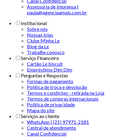
Canal Confidencial
Assessoria de Imprensa |
paula@agenciaamais.com.br
Institucional
Sobre nós
Nossas lojas
Clube Minha Le
Blog da Le
Trabalhe conosco
Serviço Financeiro
Cartão Le biscuit
Empréstimo Dim Dim
Perguntas e Respostas
Formas de pagamento
Política de troca e devolução
Termos e condições - retirada na Loja
Termos de compras internacionais
Politica de privacidade
Mapa do site
Serviços ao cliente
WhatsApp | (21) 97971-2181
Central de atendimento
Canal Confidencial