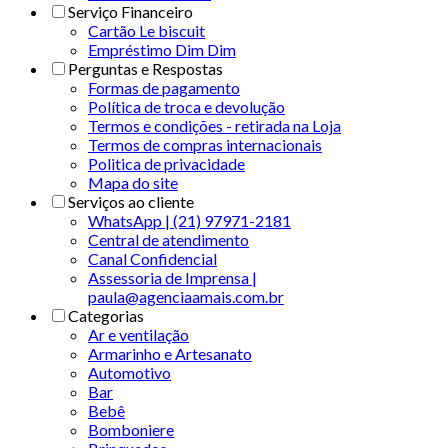
Serviço Financeiro
Cartão Le biscuit
Empréstimo Dim Dim
Perguntas e Respostas
Formas de pagamento
Política de troca e devolução
Termos e condições - retirada na Loja
Termos de compras internacionais
Politica de privacidade
Mapa do site
Serviços ao cliente
WhatsApp | (21) 97971-2181
Central de atendimento
Canal Confidencial
Assessoria de Imprensa |
paula@agenciaamais.com.br
Categorias
Ar e ventilação
Armarinho e Artesanato
Automotivo
Bar
Bebê
Bomboniere