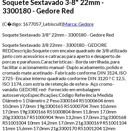
Soquete Sextavado 3-8" 22mm -
3300180 - Gedore Red
(C�digo:
1677057_Lebiscuit
)
Marca:
Gedore
Soquete Sextavado 3/8" 22mm - 3300180 - Gedore Red
Soquete Sextavado 3/8 22mm - 3300180 - GEDORE
REDDescrição:Soquete com encaixe quadrado de 3/8 utilizado
junto com acessórios e catracas para aperto e desaperto de
porcas e parafusos.Características:- Borda serrilhada, para
facilitar o acionamento manual- Duplo acabamento, polido e
cromado mate acetinado- Fabricado conforme DIN 3124, ISO
2725- Encaixe interno quadrado conforme DIN 3120 ? C 12,5,
ISO 1174, com estria de retenção de esfera- Aço cromo-
vanádio GEDORE red- Fornecido em embalagem
autosserviçoEspecificações:Código Referência Medida
Diâmetro 1 Diâmetro 2 Peso3300164 R51000604 6mm
10,0mm 17,0mm 19g3300165 R51000704 7mm 10,6mm
17,0mm 19g3300166 R51000804 8mm 11,8mm 17,0mm
20g3300167 R51000904 9mm 13,2mm 17,0mm 21g3300168
R51001004 10mm 14,2mm 17,0mm 21g3300169 R51001104
11mm 15,6mm 17,0mm 21g3300170 R51001204 12mm