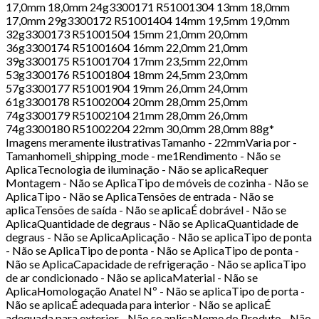
17,0mm 18,0mm 24g3300171 R51001304 13mm 18,0mm
17,0mm 29g3300172 R51001404 14mm 19,5mm 19,0mm
32g3300173 R51001504 15mm 21,0mm 20,0mm
36g3300174 R51001604 16mm 22,0mm 21,0mm
39g3300175 R51001704 17mm 23,5mm 22,0mm
53g3300176 R51001804 18mm 24,5mm 23,0mm
57g3300177 R51001904 19mm 26,0mm 24,0mm
61g3300178 R51002004 20mm 28,0mm 25,0mm
74g3300179 R51002104 21mm 28,0mm 26,0mm
74g3300180 R51002204 22mm 30,0mm 28,0mm 88g*
Imagens meramente ilustrativasTamanho - 22mmVaria por -
Tamanhomeli_shipping_mode - me1Rendimento - Não se
AplicaTecnologia de iluminação - Não se aplicaRequer
Montagem - Não se AplicaTipo de móveis de cozinha - Não se
AplicaTipo - Não se AplicaTensões de entrada - Não se
aplicaTensões de saída - Não se aplicaÉ dobrável - Não se
AplicaQuantidade de degraus - Não se AplicaQuantidade de
degraus - Não se AplicaAplicação - Não se aplicaTipo de ponta
- Não se AplicaTipo de ponta - Não se AplicaTipo de ponta -
Não se AplicaCapacidade de refrigeração - Não se aplicaTipo
de ar condicionado - Não se aplicaMaterial - Não se
AplicaHomologação Anatel Nº - Não se aplicaTipo de porta -
Não se aplicaÉ adequada para interior - Não se aplicaÉ
adequada para exterior - Não se aplicaNome do Produto - Não