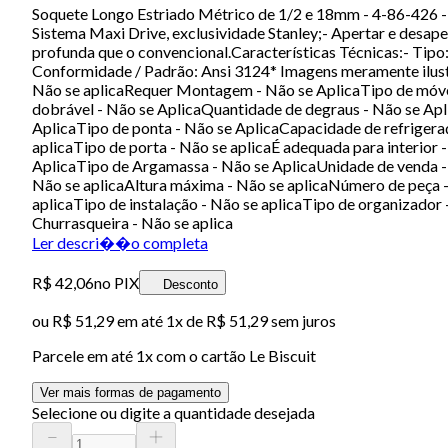
Soquete Longo Estriado Métrico de 1/2 e 18mm - 4-86-426 - 
Sistema Maxi Drive, exclusividade Stanley;- Apertar e desap
profunda que o convencional.Características Técnicas:- Ti
Conformidade / Padrão: Ansi 3124* Imagens meramente ilus
Não se aplicaRequer Montagem - Não se AplicaTipo de móveis
dobrável - Não se AplicaQuantidade de degraus - Não se Apl
AplicaTipo de ponta - Não se AplicaCapacidade de refrigera
aplicaTipo de porta - Não se aplicaÉ adequada para interio
AplicaTipo de Argamassa - Não se AplicaUnidade de venda - 
Não se aplicaAltura máxima - Não se aplicaNúmero de peça - 
aplicaTipo de instalação - Não se aplicaTipo de organizado
Churrasqueira - Não se aplica
Ler descri��o completa
R$ 42,06
no PIX
Desconto
ou
R$ 51,29
em até 1x de
R$ 51,29
sem juros
Parcele em até
1
x com o cartão
Le Biscuit
Ver mais formas de pagamento
Selecione ou digite a quantidade desejada