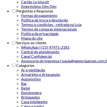
Cartão Le biscuit
Empréstimo Dim Dim
Perguntas e Respostas
Formas de pagamento
Política de troca e devolução
Termos e condições - retirada na Loja
Termos de compras internacionais
Politica de privacidade
Mapa do site
Serviços ao cliente
WhatsApp | (21) 97971-2181
Central de atendimento
Canal Confidencial
Assessoria de Imprensa | paula@agenciaamais.com.
Categorias
Ar e ventilação
Armarinho e Artesanato
Automotivo
Bar
Bebê
Bomboniere
Brinquedos
Casa Inteligente
Cama e banho