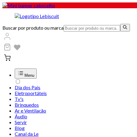
Buscar por produto ou marca
Menu
Dia dos Pais
Eletroportáteis
Tv's
Brinquedos
Ar e Ventilação
Áudio
Servir
Blog
Canal da Le