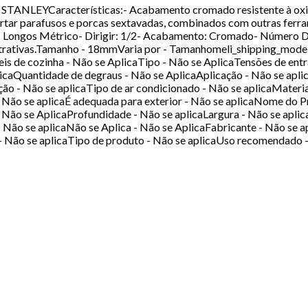
STANLEYCaracterísticas:- Acabamento cromado resistente à oxida
ertar parafusos e porcas sextavadas, combinados com outras ferr
po: Longos Métrico- Dirigir: 1/2- Acabamento: Cromado- Número D
trativas.Tamanho - 18mmVaria por - Tamanhomeli_shipping_mode 
 de cozinha - Não se AplicaTipo - Não se AplicaTensões de entra
icaQuantidade de degraus - Não se AplicaAplicação - Não se aplic
ção - Não se aplicaTipo de ar condicionado - Não se aplicaMater
r - Não se aplicaÉ adequada para exterior - Não se aplicaNome do
Não se AplicaProfundidade - Não se aplicaLargura - Não se apli
Não se aplicaNão se Aplica - Não se AplicaFabricante - Não se ap
r - Não se aplicaTipo de produto - Não se aplicaUso recomendado 