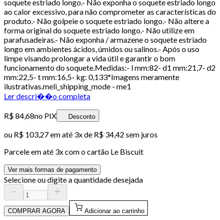
soquete estriado longo.- Não exponha o soquete estriado longo
ao calor excessivo, para não comprometer as características do
produto.- Não golpeie o soquete estriado longo.- Não altere a
forma original do soquete estriado longo.- Não utilize em
parafusadeiras.- Não exponha / armazene o soquete estriado
longo em ambientes ácidos, úmidos ou salinos.- Após o uso
limpe visando prolongar a vida útil e garantir o bom
funcionamento do soquete.Medidas:- l mm:82- d1 mm:21,7- d2
mm:22,5- t mm:16,5- kg: 0,133*Imagens meramente
ilustrativas.meli_shipping_mode - me1
Ler descri��o completa
R$ 84,68
no PIX
Desconto
ou
R$ 103,27
em até
3x de R$ 34,42 sem juros
Parcele em até
3
x com o cartão
Le Biscuit
Ver mais formas de pagamento
Selecione ou digite a quantidade desejada
COMPRAR AGORA
Adicionar ao carrinho