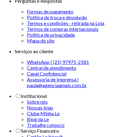
Perguntas e Respostas
Formas de pagamento
Política de troca e devolução
Termos e condições - retirada na Loja
Termos de compras internacionais
Politica de privacidade
Mapa do site
Serviços ao cliente
WhatsApp | (21) 97971-2181
Central de atendimento
Canal Confidencial
Assessoria de Imprensa |
paula@agenciaamais.com.br
Institucional
Sobre nós
Nossas lojas
Clube Minha Le
Blog da Le
Trabalhe conosco
Serviço Financeiro
Cartão Le biscuit