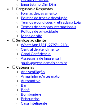
Empréstimo Dim Dim
Perguntas e Respostas
Formas de pagamento
Política de troca e devolução
Termos e condições - retirada na Loja
Termos de compras internacionais
Politica de privacidade
Mapa do site
Serviços ao cliente
WhatsApp | (21) 97971-2181
Central de atendimento
Canal Confidencial
Assessoria de Imprensa |
paula@agenciaamais.com.br
Categorias
Ar e ventilação
Armarinho e Artesanato
Automotivo
Bar
Bebê
Bomboniere
Brinquedos
Casa Inteligente