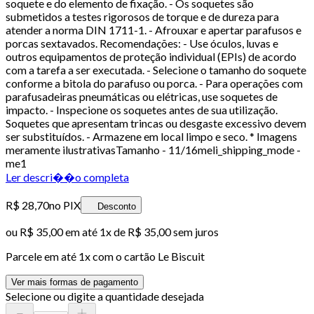
soquete e do elemento de fixação. - Os soquetes são
submetidos a testes rigorosos de torque e de dureza para
atender a norma DIN 1711-1. - Afrouxar e apertar parafusos e
porcas sextavados. Recomendações: - Use óculos, luvas e
outros equipamentos de proteção individual (EPIs) de acordo
com a tarefa a ser executada. - Selecione o tamanho do soquete
conforme a bitola do parafuso ou porca. - Para operações com
parafusadeiras pneumáticas ou elétricas, use soquetes de
impacto. - Inspecione os soquetes antes de sua utilização.
Soquetes que apresentam trincas ou desgaste excessivo devem
ser substituídos. - Armazene em local limpo e seco. * Imagens
meramente ilustrativasTamanho - 11/16meli_shipping_mode -
me1
Ler descri��o completa
R$ 28,70
no PIX
Desconto
ou
R$ 35,00
em até 1x de
R$ 35,00
sem juros
Parcele em até
1
x com o cartão
Le Biscuit
Ver mais formas de pagamento
Selecione ou digite a quantidade desejada