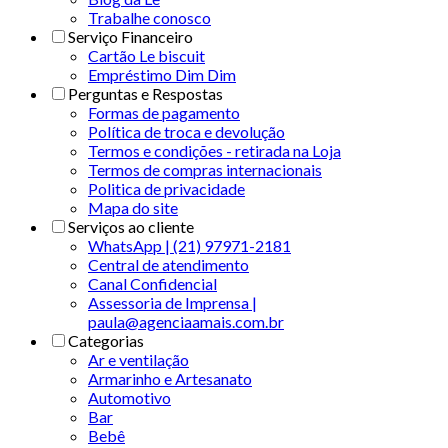
Trabalhe conosco
Serviço Financeiro
Cartão Le biscuit
Empréstimo Dim Dim
Perguntas e Respostas
Formas de pagamento
Política de troca e devolução
Termos e condições - retirada na Loja
Termos de compras internacionais
Politica de privacidade
Mapa do site
Serviços ao cliente
WhatsApp | (21) 97971-2181
Central de atendimento
Canal Confidencial
Assessoria de Imprensa |
paula@agenciaamais.com.br
Categorias
Ar e ventilação
Armarinho e Artesanato
Automotivo
Bar
Bebê