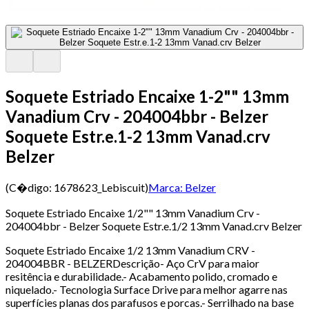
Soquete Estriado Encaixe 1-2"" 13mm
Vanadium Crv - 204004bbr - Belzer
Soquete Estr.e.1-2 13mm Vanad.crv
Belzer
(C�digo:
1678623_Lebiscuit
)
Marca:
Belzer
Soquete Estriado Encaixe 1/2"" 13mm Vanadium Crv -
204004bbr - Belzer Soquete Estr.e.1/2 13mm Vanad.crv Belzer
Soquete Estriado Encaixe 1/2 13mm Vanadium CRV -
204004BBR - BELZERDescrição- Aço CrV para maior
resitência e durabilidade.- Acabamento polido, cromado e
niquelado.- Tecnologia Surface Drive para melhor agarre nas
superfícies planas dos parafusos e porcas.- Serrilhado na base