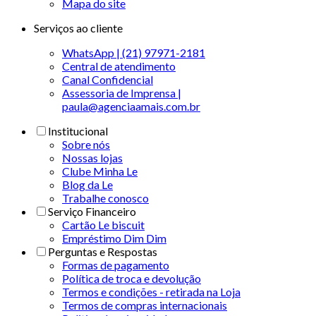
Mapa do site
Serviços ao cliente
WhatsApp | (21) 97971-2181
Central de atendimento
Canal Confidencial
Assessoria de Imprensa |
paula@agenciaamais.com.br
Institucional
Sobre nós
Nossas lojas
Clube Minha Le
Blog da Le
Trabalhe conosco
Serviço Financeiro
Cartão Le biscuit
Empréstimo Dim Dim
Perguntas e Respostas
Formas de pagamento
Política de troca e devolução
Termos e condições - retirada na Loja
Termos de compras internacionais