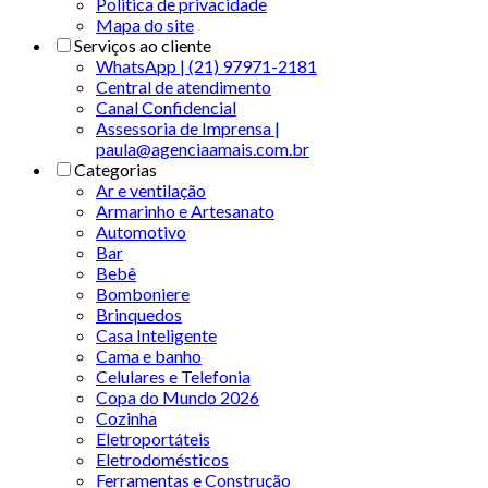
Politica de privacidade
Mapa do site
Serviços ao cliente
WhatsApp | (21) 97971-2181
Central de atendimento
Canal Confidencial
Assessoria de Imprensa |
paula@agenciaamais.com.br
Categorias
Ar e ventilação
Armarinho e Artesanato
Automotivo
Bar
Bebê
Bomboniere
Brinquedos
Casa Inteligente
Cama e banho
Celulares e Telefonia
Copa do Mundo 2026
Cozinha
Eletroportáteis
Eletrodomésticos
Ferramentas e Construção