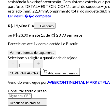
resistência à oxidação/corrosão. Com sistema estrela, que p
parafusos.DETALHES TÉCNICOSMaterial do soquete:Aço cr
estriado (mm):22,0 mmComprimento total do soquete:38,0 mm
Ler descri��o completa
R$ 19,60
no PIX
Desconto
ou
R$ 23,90
em até 1x de
R$ 23,90
sem juros
Parcele em até
1
x com o cartão
Le Biscuit
Ver mais formas de pagamento
Selecione ou digite a quantidade desejada
COMPRAR AGORA
Adicionar ao carrinho
Vendido e entregue por:
WEBCONTINENTAL MARKETPLA
Consultar frete e prazo
Descrição do produto