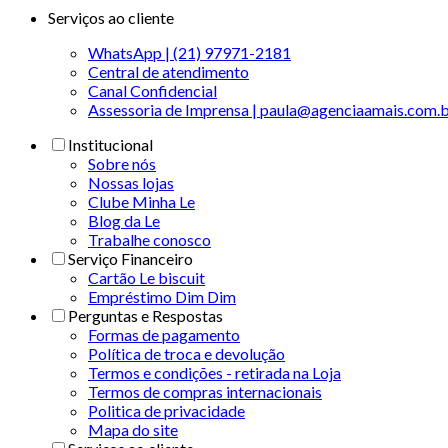
Serviços ao cliente
WhatsApp | (21) 97971-2181
Central de atendimento
Canal Confidencial
Assessoria de Imprensa | paula@agenciaamais.com.
Institucional
Sobre nós
Nossas lojas
Clube Minha Le
Blog da Le
Trabalhe conosco
Serviço Financeiro
Cartão Le biscuit
Empréstimo Dim Dim
Perguntas e Respostas
Formas de pagamento
Política de troca e devolução
Termos e condições - retirada na Loja
Termos de compras internacionais
Politica de privacidade
Mapa do site