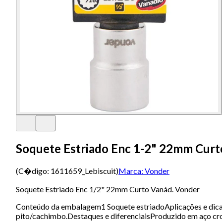
Soquete Estriado Enc 1-2" 22mm Curt
(C�digo:
1611659_Lebiscuit
)
Marca:
Vonder
Soquete Estriado Enc 1/2" 22mm Curto Vanád. Vonder
Conteúdo da embalagem1 Soquete estriadoAplicações e dicas 
pito/cachimbo.Destaques e diferenciaisProduzido em aço cr