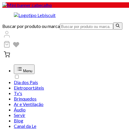
Buscar por produto ou marca
Menu
Dia dos Pais
Eletroportáteis
Tv's
Brinquedos
Ar e Ventilação
Áudio
Servir
Blog
Canal da Le