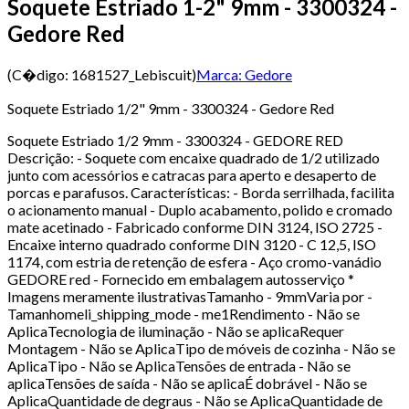
Soquete Estriado 1-2" 9mm - 3300324 -
Gedore Red
(C�digo:
1681527_Lebiscuit
)
Marca:
Gedore
Soquete Estriado 1/2" 9mm - 3300324 - Gedore Red
Soquete Estriado 1/2 9mm - 3300324 - GEDORE RED
Descrição: - Soquete com encaixe quadrado de 1/2 utilizado
junto com acessórios e catracas para aperto e desaperto de
porcas e parafusos. Características: - Borda serrilhada, facilita
o acionamento manual - Duplo acabamento, polido e cromado
mate acetinado - Fabricado conforme DIN 3124, ISO 2725 -
Encaixe interno quadrado conforme DIN 3120 - C 12,5, ISO
1174, com estria de retenção de esfera - Aço cromo-vanádio
GEDORE red - Fornecido em embalagem autosserviço *
Imagens meramente ilustrativasTamanho - 9mmVaria por -
Tamanhomeli_shipping_mode - me1Rendimento - Não se
AplicaTecnologia de iluminação - Não se aplicaRequer
Montagem - Não se AplicaTipo de móveis de cozinha - Não se
AplicaTipo - Não se AplicaTensões de entrada - Não se
aplicaTensões de saída - Não se aplicaÉ dobrável - Não se
AplicaQuantidade de degraus - Não se AplicaQuantidade de