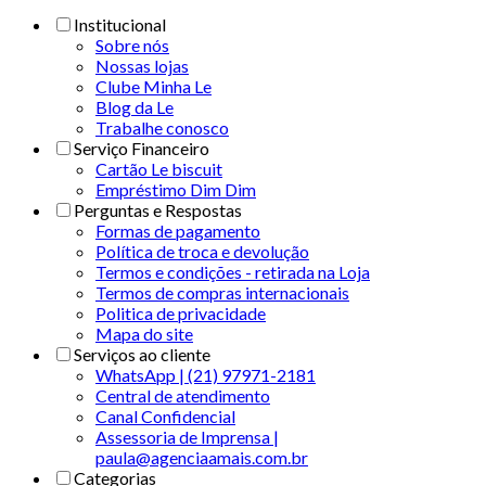
Institucional
Sobre nós
Nossas lojas
Clube Minha Le
Blog da Le
Trabalhe conosco
Serviço Financeiro
Cartão Le biscuit
Empréstimo Dim Dim
Perguntas e Respostas
Formas de pagamento
Política de troca e devolução
Termos e condições - retirada na Loja
Termos de compras internacionais
Politica de privacidade
Mapa do site
Serviços ao cliente
WhatsApp | (21) 97971-2181
Central de atendimento
Canal Confidencial
Assessoria de Imprensa |
paula@agenciaamais.com.br
Categorias