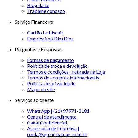
Blog da Le
Trabalhe conosco
Serviço Financeiro
Cartão Le biscuit
Empréstimo Dim Dim
Perguntas e Respostas
Formas de pagamento
Política de troca e devolução
Termos e condições - retirada na Loja
Termos de compras internacionais
Politica de privacidade
Mapa do site
Serviços ao cliente
WhatsApp | (21) 97971-2181
Central de atendimento
Canal Confidencial
Assessoria de Imprensa |
paula@agenciaamais.com.br