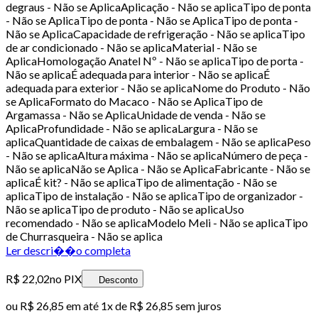
degraus - Não se AplicaAplicação - Não se aplicaTipo de ponta
- Não se AplicaTipo de ponta - Não se AplicaTipo de ponta -
Não se AplicaCapacidade de refrigeração - Não se aplicaTipo
de ar condicionado - Não se aplicaMaterial - Não se
AplicaHomologação Anatel Nº - Não se aplicaTipo de porta -
Não se aplicaÉ adequada para interior - Não se aplicaÉ
adequada para exterior - Não se aplicaNome do Produto - Não
se AplicaFormato do Macaco - Não se AplicaTipo de
Argamassa - Não se AplicaUnidade de venda - Não se
AplicaProfundidade - Não se aplicaLargura - Não se
aplicaQuantidade de caixas de embalagem - Não se aplicaPeso
- Não se aplicaAltura máxima - Não se aplicaNúmero de peça -
Não se aplicaNão se Aplica - Não se AplicaFabricante - Não se
aplicaÉ kit? - Não se aplicaTipo de alimentação - Não se
aplicaTipo de instalação - Não se aplicaTipo de organizador -
Não se aplicaTipo de produto - Não se aplicaUso
recomendado - Não se aplicaModelo Meli - Não se aplicaTipo
de Churrasqueira - Não se aplica
Ler descri��o completa
R$ 22,02
no PIX
Desconto
ou
R$ 26,85
em até 1x de
R$ 26,85
sem juros