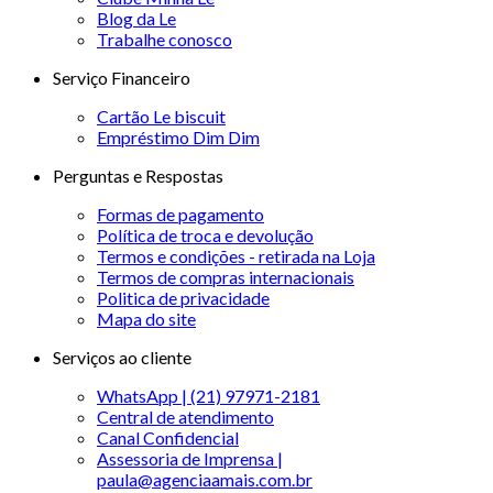
Blog da Le
Trabalhe conosco
Serviço Financeiro
Cartão Le biscuit
Empréstimo Dim Dim
Perguntas e Respostas
Formas de pagamento
Política de troca e devolução
Termos e condições - retirada na Loja
Termos de compras internacionais
Politica de privacidade
Mapa do site
Serviços ao cliente
WhatsApp | (21) 97971-2181
Central de atendimento
Canal Confidencial
Assessoria de Imprensa |
paula@agenciaamais.com.br