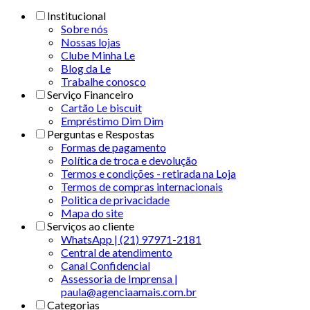
Institucional
Sobre nós
Nossas lojas
Clube Minha Le
Blog da Le
Trabalhe conosco
Serviço Financeiro
Cartão Le biscuit
Empréstimo Dim Dim
Perguntas e Respostas
Formas de pagamento
Política de troca e devolução
Termos e condições - retirada na Loja
Termos de compras internacionais
Politica de privacidade
Mapa do site
Serviços ao cliente
WhatsApp | (21) 97971-2181
Central de atendimento
Canal Confidencial
Assessoria de Imprensa |
paula@agenciaamais.com.br
Categorias