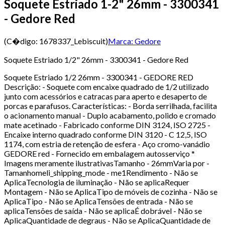
Soquete Estriado 1-2" 26mm - 3300341
- Gedore Red
(C�digo:
1678337_Lebiscuit
)
Marca:
Gedore
Soquete Estriado 1/2" 26mm - 3300341 - Gedore Red
Soquete Estriado 1/2 26mm - 3300341 - GEDORE RED
Descrição: - Soquete com encaixe quadrado de 1/2 utilizado
junto com acessórios e catracas para aperto e desaperto de
porcas e parafusos. Características: - Borda serrilhada, facilita
o acionamento manual - Duplo acabamento, polido e cromado
mate acetinado - Fabricado conforme DIN 3124, ISO 2725 -
Encaixe interno quadrado conforme DIN 3120 - C 12,5, ISO
1174, com estria de retenção de esfera - Aço cromo-vanádio
GEDORE red - Fornecido em embalagem autosserviço *
Imagens meramente ilustrativasTamanho - 26mmVaria por -
Tamanhomeli_shipping_mode - me1Rendimento - Não se
AplicaTecnologia de iluminação - Não se aplicaRequer
Montagem - Não se AplicaTipo de móveis de cozinha - Não se
AplicaTipo - Não se AplicaTensões de entrada - Não se
aplicaTensões de saída - Não se aplicaÉ dobrável - Não se
AplicaQuantidade de degraus - Não se AplicaQuantidade de