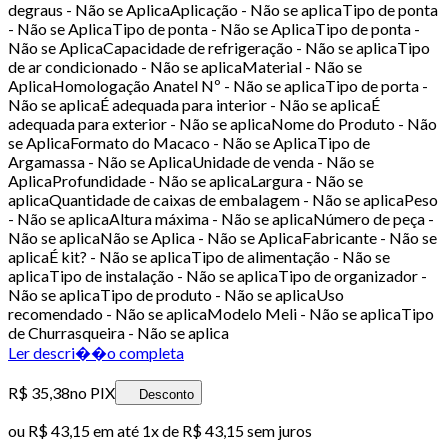
degraus - Não se AplicaAplicação - Não se aplicaTipo de ponta
- Não se AplicaTipo de ponta - Não se AplicaTipo de ponta -
Não se AplicaCapacidade de refrigeração - Não se aplicaTipo
de ar condicionado - Não se aplicaMaterial - Não se
AplicaHomologação Anatel Nº - Não se aplicaTipo de porta -
Não se aplicaÉ adequada para interior - Não se aplicaÉ
adequada para exterior - Não se aplicaNome do Produto - Não
se AplicaFormato do Macaco - Não se AplicaTipo de
Argamassa - Não se AplicaUnidade de venda - Não se
AplicaProfundidade - Não se aplicaLargura - Não se
aplicaQuantidade de caixas de embalagem - Não se aplicaPeso
- Não se aplicaAltura máxima - Não se aplicaNúmero de peça -
Não se aplicaNão se Aplica - Não se AplicaFabricante - Não se
aplicaÉ kit? - Não se aplicaTipo de alimentação - Não se
aplicaTipo de instalação - Não se aplicaTipo de organizador -
Não se aplicaTipo de produto - Não se aplicaUso
recomendado - Não se aplicaModelo Meli - Não se aplicaTipo
de Churrasqueira - Não se aplica
Ler descri��o completa
R$ 35,38
no PIX
Desconto
ou
R$ 43,15
em até 1x de
R$ 43,15
sem juros