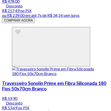
R$ 478,00
Desconto
R$ 217,49
no PIX
ou
R$ 239,00
em até
7x de R$ 34,14 sem juros
COMPRAR AGORA
Travesseiro Sonolin Prime em Fibra Siliconada 180
Fios 50x70cm Branco
R$ 59,90
Desconto
R$ 53,69
no PIX