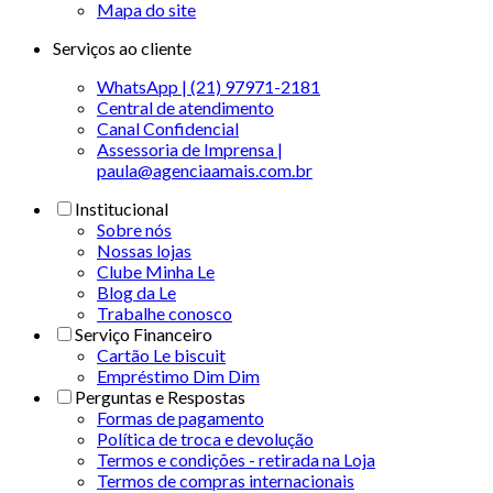
Mapa do site
Serviços ao cliente
WhatsApp | (21) 97971-2181
Central de atendimento
Canal Confidencial
Assessoria de Imprensa |
paula@agenciaamais.com.br
Institucional
Sobre nós
Nossas lojas
Clube Minha Le
Blog da Le
Trabalhe conosco
Serviço Financeiro
Cartão Le biscuit
Empréstimo Dim Dim
Perguntas e Respostas
Formas de pagamento
Política de troca e devolução
Termos e condições - retirada na Loja
Termos de compras internacionais