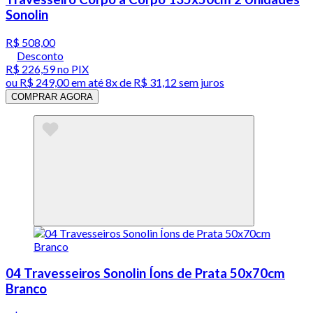
Sonolin
R$ 508,00
Desconto
R$ 226,59
no PIX
ou
R$ 249,00
em até
8x de R$ 31,12 sem juros
COMPRAR AGORA
04 Travesseiros Sonolin Íons de Prata 50x70cm
Branco