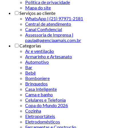
Politica de privacidade
Mapa do site
Serviços ao cliente
WhatsApp | (21) 97971-2181
Central de atendimento
Canal Confidencial
Assessoria de Imprensa |
paula@agenciaamais.com.br
Categorias
Ar e ventilação
Armarinho e Artesanato
Automotivo
Bar
Bebê
Bomboniere
Brinquedos
Casa Inteligente
Cama e banho
Celulares e Telefonia
Copa do Mundo 2026
Cozinha
Eletroportáteis
Eletrodomésticos
Ferramentas e Construção