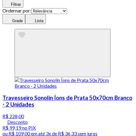
Filtrar
Ordernar por:
Grade
Lista
Travesseiro Sonolin Íons de Prata 50x70cm Branco
- 2 Unidades
R$ 228,00
Desconto
R$ 99,19
no PIX
ou
R$ 109,00
em até
3x de R$ 36,33 sem juros