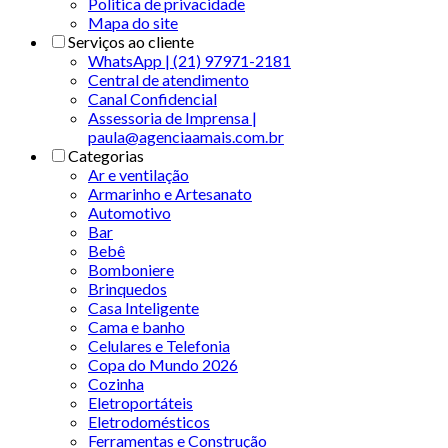
Politica de privacidade
Mapa do site
Serviços ao cliente
WhatsApp | (21) 97971-2181
Central de atendimento
Canal Confidencial
Assessoria de Imprensa |
paula@agenciaamais.com.br
Categorias
Ar e ventilação
Armarinho e Artesanato
Automotivo
Bar
Bebê
Bomboniere
Brinquedos
Casa Inteligente
Cama e banho
Celulares e Telefonia
Copa do Mundo 2026
Cozinha
Eletroportáteis
Eletrodomésticos
Ferramentas e Construção