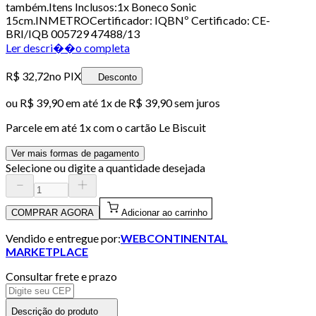
também.Itens Inclusos:1x Boneco Sonic
15cm.INMETROCertificador: IQBNº Certificado: CE-
BRI/IQB 005729 47488/13
Ler descri��o completa
R$ 32,72
no PIX
Desconto
ou
R$ 39,90
em até 1x de
R$ 39,90
sem juros
Parcele em até
1
x com o cartão
Le Biscuit
Ver mais formas de pagamento
Selecione ou digite a quantidade desejada
COMPRAR AGORA
Adicionar ao carrinho
Vendido e entregue por:
WEBCONTINENTAL
MARKETPLACE
Consultar frete e prazo
Descrição do produto