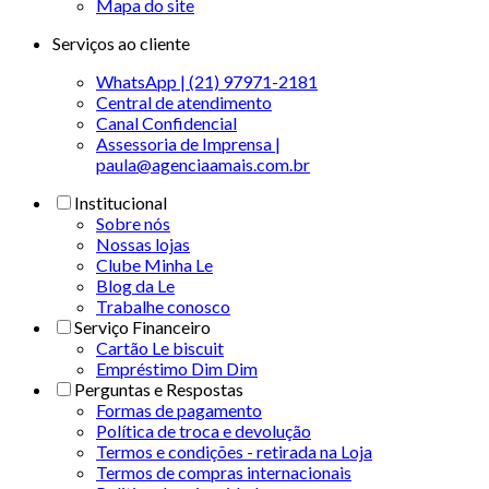
Mapa do site
Serviços ao cliente
WhatsApp | (21) 97971-2181
Central de atendimento
Canal Confidencial
Assessoria de Imprensa |
paula@agenciaamais.com.br
Institucional
Sobre nós
Nossas lojas
Clube Minha Le
Blog da Le
Trabalhe conosco
Serviço Financeiro
Cartão Le biscuit
Empréstimo Dim Dim
Perguntas e Respostas
Formas de pagamento
Política de troca e devolução
Termos e condições - retirada na Loja
Termos de compras internacionais