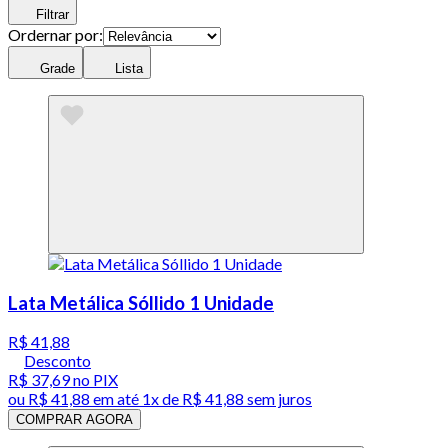
Filtrar
Ordernar por:
Grade
Lista
Lata Metálica Sóllido 1 Unidade
R$ 41,88
Desconto
R$ 37,69
no PIX
ou
R$ 41,88
em até 1x de
R$ 41,88
sem juros
COMPRAR AGORA