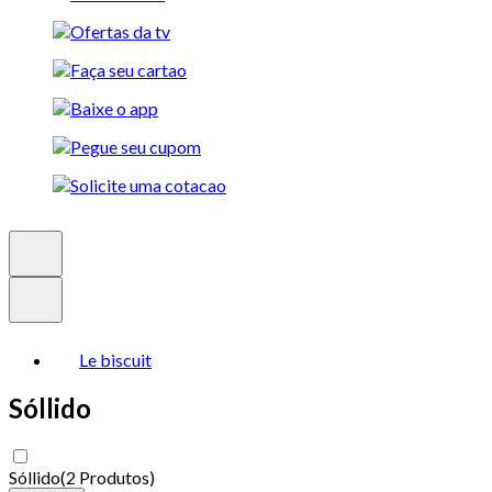
Le biscuit
Sóllido
Sóllido
(
2 Produtos
)