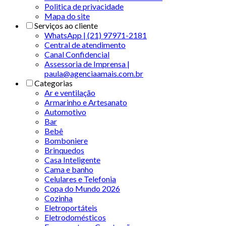
Politica de privacidade
Mapa do site
Serviços ao cliente
WhatsApp | (21) 97971-2181
Central de atendimento
Canal Confidencial
Assessoria de Imprensa |
paula@agenciaamais.com.br
Categorias
Ar e ventilação
Armarinho e Artesanato
Automotivo
Bar
Bebê
Bomboniere
Brinquedos
Casa Inteligente
Cama e banho
Celulares e Telefonia
Copa do Mundo 2026
Cozinha
Eletroportáteis
Eletrodomésticos