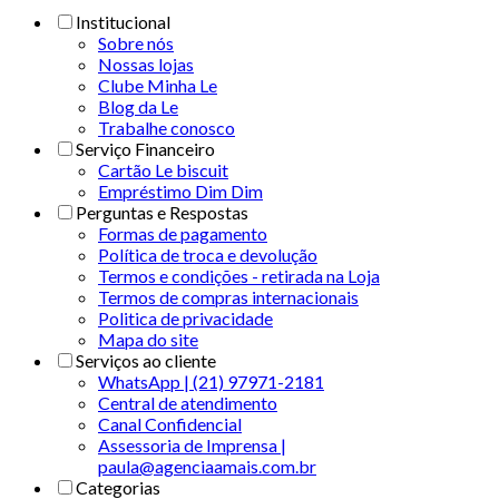
Institucional
Sobre nós
Nossas lojas
Clube Minha Le
Blog da Le
Trabalhe conosco
Serviço Financeiro
Cartão Le biscuit
Empréstimo Dim Dim
Perguntas e Respostas
Formas de pagamento
Política de troca e devolução
Termos e condições - retirada na Loja
Termos de compras internacionais
Politica de privacidade
Mapa do site
Serviços ao cliente
WhatsApp | (21) 97971-2181
Central de atendimento
Canal Confidencial
Assessoria de Imprensa |
paula@agenciaamais.com.br
Categorias