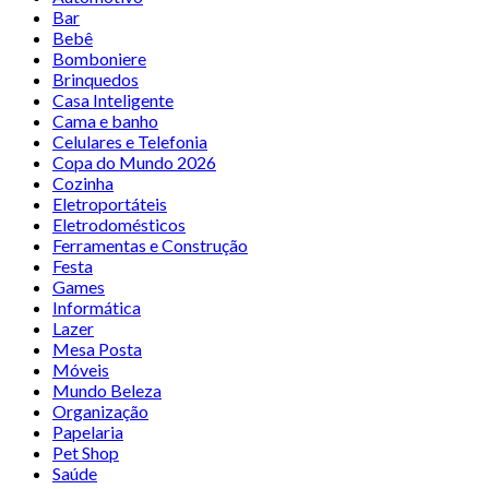
Bar
Bebê
Bomboniere
Brinquedos
Casa Inteligente
Cama e banho
Celulares e Telefonia
Copa do Mundo 2026
Cozinha
Eletroportáteis
Eletrodomésticos
Ferramentas e Construção
Festa
Games
Informática
Lazer
Mesa Posta
Móveis
Mundo Beleza
Organização
Papelaria
Pet Shop
Saúde