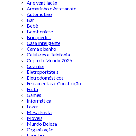
Ar e ventilação
Armarinho e Artesanato
Automotivo
Bar
Bebê
Bomboniere
Brinquedos
Casa Inteligente
Cama e banho
Celulares e Telefonia
Copa do Mundo 2026
Cozinha
Eletroportáteis
Eletrodomésticos
Ferramentas e Construção
Festa
Games
Informática
Lazer
Mesa Posta
Móveis
Mundo Beleza
Organização
Papelaria