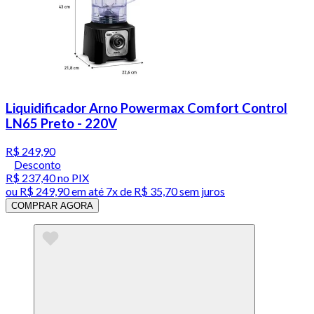
Liquidificador Arno Powermax Comfort Control
LN65 Preto - 220V
R$ 249,90
Desconto
R$ 237,40
no PIX
ou
R$ 249,90
em até
7x de R$ 35,70 sem juros
COMPRAR AGORA