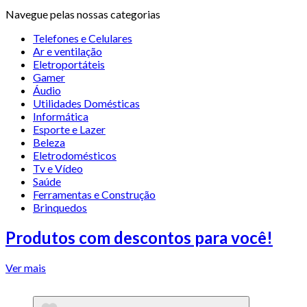
Navegue pelas nossas categorias
Telefones e Celulares
Ar e ventilação
Eletroportáteis
Gamer
Áudio
Utilidades Domésticas
Informática
Esporte e Lazer
Beleza
Eletrodomésticos
Tv e Vídeo
Saúde
Ferramentas e Construção
Brinquedos
Produtos com descontos para você!
Ver mais