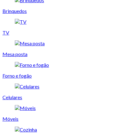
Brinquedos
TV
Mesa posta
Forno e fogão
Celulares
Móveis