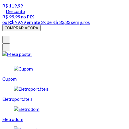
R$ 119,99
Desconto
R$ 99,99
no PIX
ou
R$ 99,99
em até
3x de R$ 33,33 sem juros
COMPRAR AGORA
Cupom
Eletroportáteis
Eletrodom