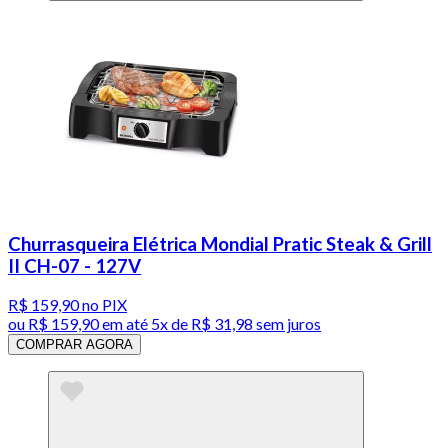
Churrasqueira Elétrica Mondial Pratic Steak & Grill
II CH-07 - 127V
R$ 159,90
no PIX
ou
R$ 159,90
em até
5x de R$ 31,98 sem juros
COMPRAR AGORA