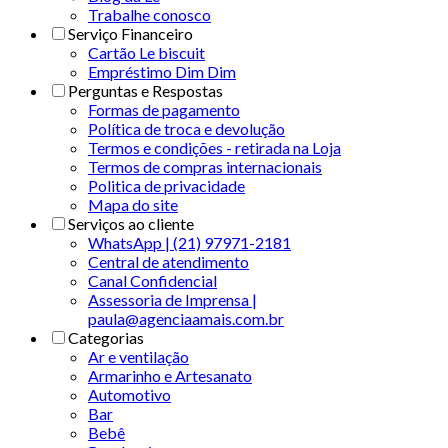
Trabalhe conosco
Serviço Financeiro
Cartão Le biscuit
Empréstimo Dim Dim
Perguntas e Respostas
Formas de pagamento
Política de troca e devolução
Termos e condições - retirada na Loja
Termos de compras internacionais
Politica de privacidade
Mapa do site
Serviços ao cliente
WhatsApp | (21) 97971-2181
Central de atendimento
Canal Confidencial
Assessoria de Imprensa |
paula@agenciaamais.com.br
Categorias
Ar e ventilação
Armarinho e Artesanato
Automotivo
Bar
Bebê