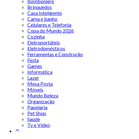
Bomboniere
Brinquedos
Casa Inteligente
Cama e banho
Celulares e Telefonia
Copa do Mundo 2026
Cozinha
Eletroportáteis
Eletrodomésticos
Ferramentas e Construção
Festa
Games
Informática
Lazer
Mesa Posta
Móveis
Mundo Beleza
Organização
Papelaria
Pet Shop
Saúde
Tv e Vídeo