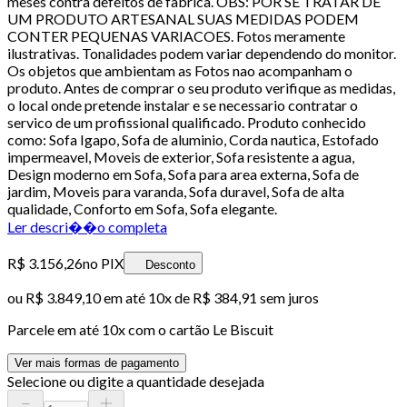
meses contra defeitos de fabrica. OBS: POR SE TRATAR DE
UM PRODUTO ARTESANAL SUAS MEDIDAS PODEM
CONTER PEQUENAS VARIACOES. Fotos meramente
ilustrativas. Tonalidades podem variar dependendo do monitor.
Os objetos que ambientam as Fotos nao acompanham o
produto. Antes de comprar o seu produto verifique as medidas,
o local onde pretende instalar e se necessario contratar o
servico de um profissional qualificado. Produto conhecido
como: Sofa Igapo, Sofa de aluminio, Corda nautica, Estofado
impermeavel, Moveis de exterior, Sofa resistente a agua,
Design moderno em Sofa, Sofa para area externa, Sofa de
jardim, Moveis para varanda, Sofa duravel, Sofa de alta
qualidade, Conforto em Sofa, Sofa elegante.
Ler descri��o completa
R$ 3.156,26
no PIX
Desconto
ou
R$ 3.849,10
em até
10x de R$ 384,91 sem juros
Parcele em até
10
x com o cartão
Le Biscuit
Ver mais formas de pagamento
Selecione ou digite a quantidade desejada