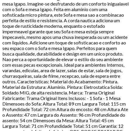
mesa Igapo. Imagine-se desfrutando de um conforto inigualavel
com o Sofa e mesa Igapo. Feita em aluminio com uma
sofisticada micro pintura, este Sofa e mesa sao a combinacao
perfeita de estilo e resistencia. A corda nautica adiciona um
toque de rusticidade moderna, enquanto o estofado
impermeavel garante que seu Sofa e mesa esteja sempre
impecaveis, mesmo apos uma chuva inesperada ou um acidente
com liquidos. Adicione um toque de sofisticacao e conforto ao
seu espaco com o Sofa e mesa Igapo. Perfeitos para quem
busca qualidade, durabilidade e design em um unico produto.
Nao perca a oportunidade de elevar o estilo do seu ambiente
com essas pecas excepcionais. Ideal para ambientes Internos,
varandas, ediculas, area de lazer, salas de estar, sala de jogos,
churrasqueiras, sala de filme, recepcao, sala de espera entre
outros. Caracteristicas: Material do Acabamento: Pintura.
Material da Estrutura: Aluminio. Pintura: Eletrostatica Solda:
Soldado MIG, de alta resistencia. Marca: Trama Original
Fabricante: Trama Original Itens Inclusos: - 1 Sofa - 1 Mesa
Dimensoes do Sofa: Altura Total: 89 cm Largura Total: 115 cm
Profundidade Total: 72 cm Altura do encosto: 48 cm Altura Ate
o Assento: 47 cm Largura do Assento: 96 cm Profundidade do
assento: 54 cm Dimensoes da Mesa: Altura Total: 45 cm
Largura Total: 71 cm Profundidade Total: 51 cm Garantia: 12