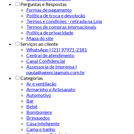
Perguntas e Respostas
Formas de pagamento
Política de troca e devolução
Termos e condições - retirada na Loja
Termos de compras internacionais
Politica de privacidade
Mapa do site
Serviços ao cliente
WhatsApp | (21) 97971-2181
Central de atendimento
Canal Confidencial
Assessoria de Imprensa |
paula@agenciaamais.com.br
Categorias
Ar e ventilação
Armarinho e Artesanato
Automotivo
Bar
Bebê
Bomboniere
Brinquedos
Casa Inteligente
Cama e banho