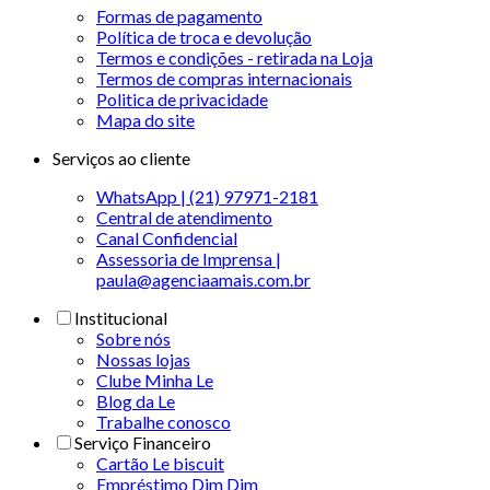
Formas de pagamento
Política de troca e devolução
Termos e condições - retirada na Loja
Termos de compras internacionais
Politica de privacidade
Mapa do site
Serviços ao cliente
WhatsApp | (21) 97971-2181
Central de atendimento
Canal Confidencial
Assessoria de Imprensa |
paula@agenciaamais.com.br
Institucional
Sobre nós
Nossas lojas
Clube Minha Le
Blog da Le
Trabalhe conosco
Serviço Financeiro
Cartão Le biscuit
Empréstimo Dim Dim