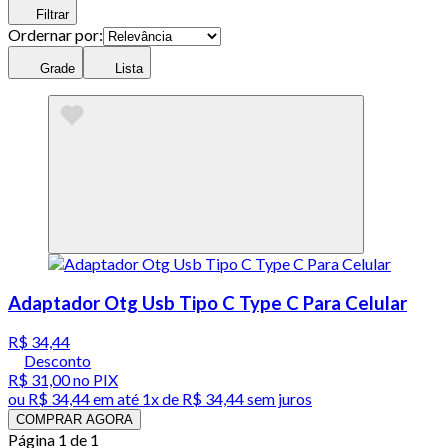
Filtrar
Ordernar por:
Grade
Lista
Adaptador Otg Usb Tipo C Type C Para Celular
R$ 34,44
Desconto
R$ 31,00
no PIX
ou
R$ 34,44
em até 1x de
R$ 34,44
sem juros
COMPRAR AGORA
Página 1 de 1