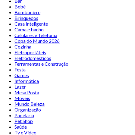
Bar
Bebê
Bomboniere
Brinquedos
Casa Inteligente
Cama e banho
Celulares e Telefonia
Copa do Mundo 2026
Cozinha
Eletroportáteis
Eletrodomésticos
Ferramentas e Construção
Festa
Games
Informática
Lazer
Mesa Posta
Móveis
Mundo Beleza
Organização
Papelaria
Pet Shop
Saúde
Tv e Vídeo