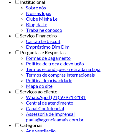
Institucional
Sobre nós
Nossas lojas
Clube Minha Le
Blog da Le
Trabalhe conosco
Serviço Financeiro
Cartão Le biscuit
Empréstimo Dim Dim
Perguntas e Respostas
Formas de pagamento
Política de troca e devolução
Termos e condições - retirada na Loja
Termos de compras internacionais
Politica de privacidade
Mapa do site
Serviços ao cliente
WhatsApp | (21) 97971-2181
Central de atendimento
Canal Confidencial
Assessoria de Imprensa |
paula@agenciaamais.com.br
Categorias
Ar e ventilação