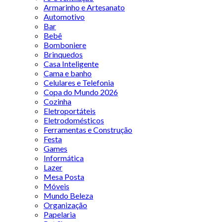
Armarinho e Artesanato
Automotivo
Bar
Bebê
Bomboniere
Brinquedos
Casa Inteligente
Cama e banho
Celulares e Telefonia
Copa do Mundo 2026
Cozinha
Eletroportáteis
Eletrodomésticos
Ferramentas e Construção
Festa
Games
Informática
Lazer
Mesa Posta
Móveis
Mundo Beleza
Organização
Papelaria