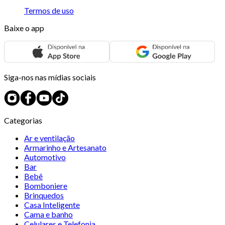
Termos de uso
Baixe o app
Siga-nos nas mídias sociais
Categorias
Ar e ventilação
Armarinho e Artesanato
Automotivo
Bar
Bebê
Bomboniere
Brinquedos
Casa Inteligente
Cama e banho
Celulares e Telefonia