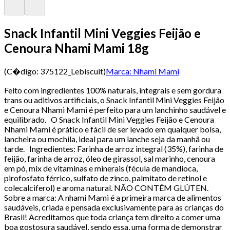
Snack Infantil Mini Veggies Feijão e
Cenoura Nhami Mami 18g
(C�digo:
375122_Lebiscuit
)
Marca:
Nhami Mami
Feito com ingredientes 100% naturais, integrais e sem gordura
trans ou aditivos artificiais, o Snack Infantil Mini Veggies Feijão
e Cenoura Nhami Mami é perfeito para um lanchinho saudável e
equilibrado. O Snack Infantil Mini Veggies Feijão e Cenoura
Nhami Mami é prático e fácil de ser levado em qualquer bolsa,
lancheira ou mochila, ideal para um lanche seja da manhã ou
tarde. Ingredientes: Farinha de arroz integral (35%), farinha de
feijão, farinha de arroz, óleo de girassol, sal marinho, cenoura
em pó, mix de vitaminas e minerais (fécula de mandioca,
pirofosfato férrico, sulfato de zinco, palmitato de retinol e
colecalciferol) e aroma natural. NÃO CONTÉM GLÚTEN.
Sobre a marca: A nhami Mami é a primeira marca de alimentos
saudáveis, criada e pensada exclusivamente para as crianças do
Brasil! Acreditamos que toda criança tem direito a comer uma
boa gostosura saudável, sendo essa, uma forma de demonstrar