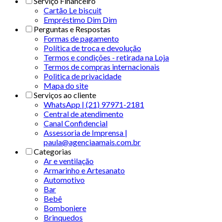
Serviço Financeiro
Cartão Le biscuit
Empréstimo Dim Dim
Perguntas e Respostas
Formas de pagamento
Política de troca e devolução
Termos e condições - retirada na Loja
Termos de compras internacionais
Politica de privacidade
Mapa do site
Serviços ao cliente
WhatsApp | (21) 97971-2181
Central de atendimento
Canal Confidencial
Assessoria de Imprensa |
paula@agenciaamais.com.br
Categorias
Ar e ventilação
Armarinho e Artesanato
Automotivo
Bar
Bebê
Bomboniere
Brinquedos