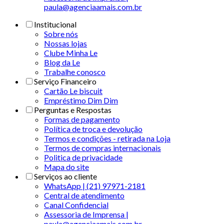
paula@agenciaamais.com.br
Institucional
Sobre nós
Nossas lojas
Clube Minha Le
Blog da Le
Trabalhe conosco
Serviço Financeiro
Cartão Le biscuit
Empréstimo Dim Dim
Perguntas e Respostas
Formas de pagamento
Política de troca e devolução
Termos e condições - retirada na Loja
Termos de compras internacionais
Politica de privacidade
Mapa do site
Serviços ao cliente
WhatsApp | (21) 97971-2181
Central de atendimento
Canal Confidencial
Assessoria de Imprensa |
paula@agenciaamais.com.br