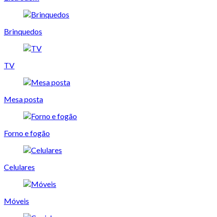
Brinquedos
TV
Mesa posta
Forno e fogão
Celulares
Móveis