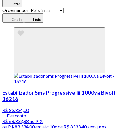
Filtrar
Ordernar por:
Grade
Lista
Estabilizador Sms Progressive Iii 1000va Bivolt -
16216
R$ 83.334,00
Desconto
R$ 68.333,88
no PIX
ou
R$ 83.334,00
em até
10x de R$ 8333,40 sem juros