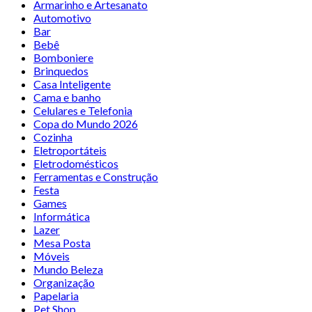
Armarinho e Artesanato
Automotivo
Bar
Bebê
Bomboniere
Brinquedos
Casa Inteligente
Cama e banho
Celulares e Telefonia
Copa do Mundo 2026
Cozinha
Eletroportáteis
Eletrodomésticos
Ferramentas e Construção
Festa
Games
Informática
Lazer
Mesa Posta
Móveis
Mundo Beleza
Organização
Papelaria
Pet Shop