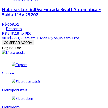
Nobreak Lite 600va Entrada Bivolt Automatica E
Saida 115v 29202
R$ 668,51
Desconto
R$ 548,18
no PIX
ou
R$ 668,51
em até
10x de R$ 66,85 sem juros
COMPRAR AGORA
Página 1 de 1
Cupom
Eletroportáteis
Eletrodom