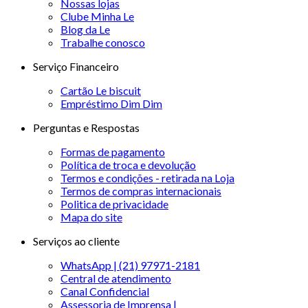
Nossas lojas
Clube Minha Le
Blog da Le
Trabalhe conosco
Serviço Financeiro
Cartão Le biscuit
Empréstimo Dim Dim
Perguntas e Respostas
Formas de pagamento
Política de troca e devolução
Termos e condições - retirada na Loja
Termos de compras internacionais
Politica de privacidade
Mapa do site
Serviços ao cliente
WhatsApp | (21) 97971-2181
Central de atendimento
Canal Confidencial
Assessoria de Imprensa |