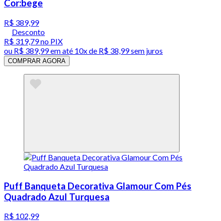
Cor:bege
R$ 389,99
Desconto
R$ 319,79
no PIX
ou
R$ 389,99
em até
10x de R$ 38,99 sem juros
COMPRAR AGORA
Puff Banqueta Decorativa Glamour Com Pés
Quadrado Azul Turquesa
R$ 102,99