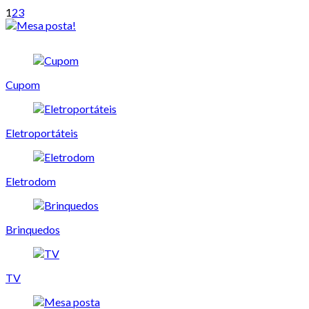
1
2
3
Cupom
Eletroportáteis
Eletrodom
Brinquedos
TV