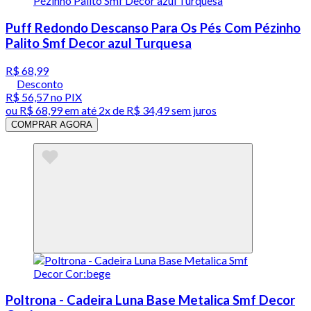
Puff Redondo Descanso Para Os Pés Com Pézinho
Palito Smf Decor azul Turquesa
R$ 68,99
Desconto
R$ 56,57
no PIX
ou
R$ 68,99
em até
2x de R$ 34,49 sem juros
COMPRAR AGORA
Poltrona - Cadeira Luna Base Metalica Smf Decor