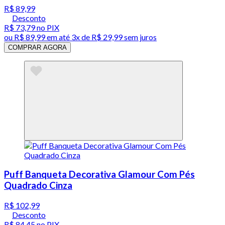
R$ 89,99
Desconto
R$ 73,79
no PIX
ou
R$ 89,99
em até
3x de R$ 29,99 sem juros
COMPRAR AGORA
Puff Banqueta Decorativa Glamour Com Pés
Quadrado Cinza
R$ 102,99
Desconto
R$ 84,45
no PIX