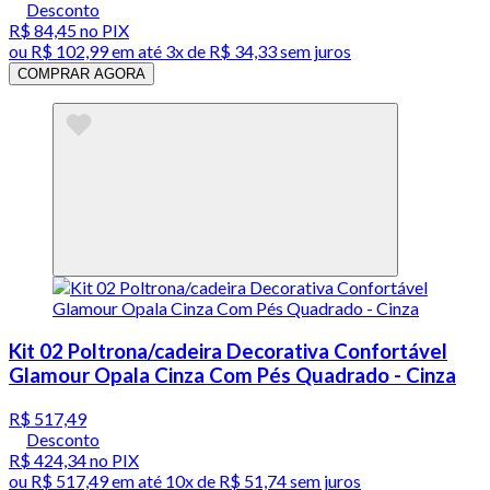
Desconto
R$ 84,45
no PIX
ou
R$ 102,99
em até
3x de R$ 34,33 sem juros
COMPRAR AGORA
Kit 02 Poltrona/cadeira Decorativa Confortável
Glamour Opala Cinza Com Pés Quadrado - Cinza
R$ 517,49
Desconto
R$ 424,34
no PIX
ou
R$ 517,49
em até
10x de R$ 51,74 sem juros