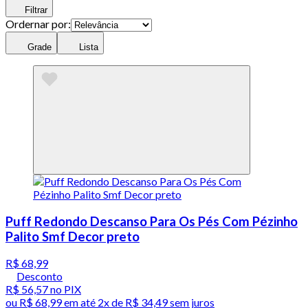
Filtrar
Ordernar por:
Grade
Lista
Puff Redondo Descanso Para Os Pés Com Pézinho
Palito Smf Decor preto
R$ 68,99
Desconto
R$ 56,57
no PIX
ou
R$ 68,99
em até
2x de R$ 34,49 sem juros