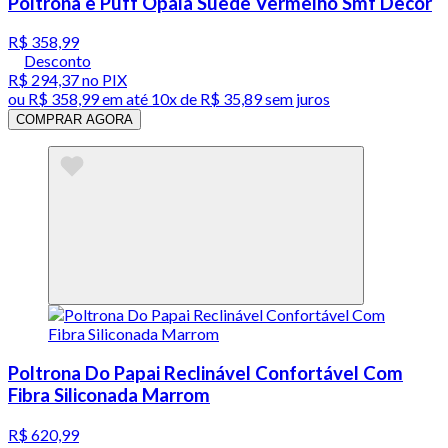
Poltrona e Puff Opala Suede Vermelho Smf Decor
R$ 358,99
Desconto
R$ 294,37
no PIX
ou
R$ 358,99
em até
10x de R$ 35,89 sem juros
COMPRAR AGORA
Poltrona Do Papai Reclinável Confortável Com
Fibra Siliconada Marrom
R$ 620,99