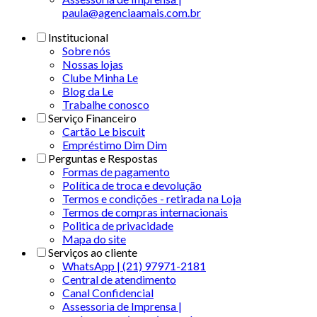
paula@agenciaamais.com.br
Institucional
Sobre nós
Nossas lojas
Clube Minha Le
Blog da Le
Trabalhe conosco
Serviço Financeiro
Cartão Le biscuit
Empréstimo Dim Dim
Perguntas e Respostas
Formas de pagamento
Política de troca e devolução
Termos e condições - retirada na Loja
Termos de compras internacionais
Politica de privacidade
Mapa do site
Serviços ao cliente
WhatsApp | (21) 97971-2181
Central de atendimento
Canal Confidencial
Assessoria de Imprensa |