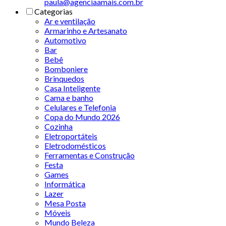
paula@agenciaamais.com.br
Categorias
Ar e ventilação
Armarinho e Artesanato
Automotivo
Bar
Bebê
Bomboniere
Brinquedos
Casa Inteligente
Cama e banho
Celulares e Telefonia
Copa do Mundo 2026
Cozinha
Eletroportáteis
Eletrodomésticos
Ferramentas e Construção
Festa
Games
Informática
Lazer
Mesa Posta
Móveis
Mundo Beleza