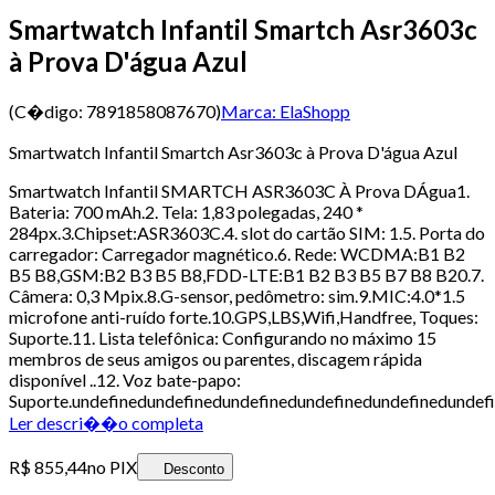
Smartwatch Infantil Smartch Asr3603c
à Prova D'água Azul
(C�digo:
7891858087670
)
Marca:
ElaShopp
Smartwatch Infantil Smartch Asr3603c à Prova D'água Azul
Smartwatch Infantil SMARTCH ASR3603C À Prova DÁgua1.
Bateria: 700 mAh.2. Tela: 1,83 polegadas, 240 *
284px.3.Chipset:ASR3603C.4. slot do cartão SIM: 1.5. Porta do
carregador: Carregador magnético.6. Rede: WCDMA:B1 B2
B5 B8,GSM:B2 B3 B5 B8,FDD-LTE:B1 B2 B3 B5 B7 B8 B20.7.
Câmera: 0,3 Mpix.8.G-sensor, pedômetro: sim.9.MIC:4.0*1.5
microfone anti-ruído forte.10.GPS,LBS,Wifi,Handfree, Toques:
Suporte.11. Lista telefônica: Configurando no máximo 15
membros de seus amigos ou parentes, discagem rápida
disponível ..12. Voz bate-papo:
Suporte.undefinedundefinedundefinedundefinedundefinedundef
Ler descri��o completa
R$ 855,44
no PIX
Desconto