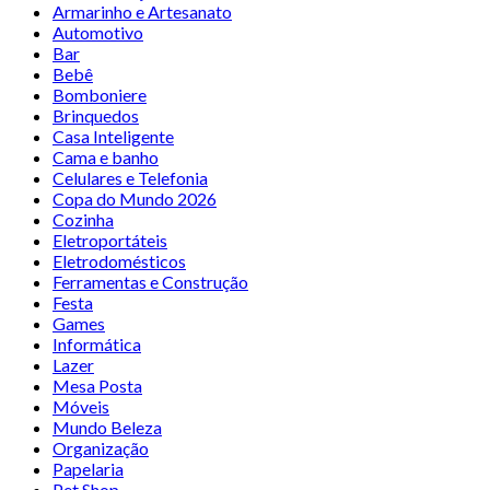
Armarinho e Artesanato
Automotivo
Bar
Bebê
Bomboniere
Brinquedos
Casa Inteligente
Cama e banho
Celulares e Telefonia
Copa do Mundo 2026
Cozinha
Eletroportáteis
Eletrodomésticos
Ferramentas e Construção
Festa
Games
Informática
Lazer
Mesa Posta
Móveis
Mundo Beleza
Organização
Papelaria
Pet Shop