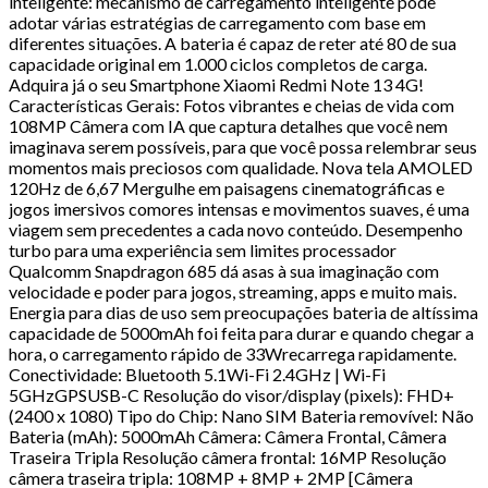
inteligente: mecanismo de carregamento inteligente pode
adotar várias estratégias de carregamento com base em
diferentes situações. A bateria é capaz de reter até 80 de sua
capacidade original em 1.000 ciclos completos de carga.
Adquira já o seu Smartphone Xiaomi Redmi Note 13 4G!
Características Gerais: Fotos vibrantes e cheias de vida com
108MP Câmera com IA que captura detalhes que você nem
imaginava serem possíveis, para que você possa relembrar seus
momentos mais preciosos com qualidade. Nova tela AMOLED
120Hz de 6,67 Mergulhe em paisagens cinematográficas e
jogos imersivos comores intensas e movimentos suaves, é uma
viagem sem precedentes a cada novo conteúdo. Desempenho
turbo para uma experiência sem limites processador
Qualcomm Snapdragon 685 dá asas à sua imaginação com
velocidade e poder para jogos, streaming, apps e muito mais.
Energia para dias de uso sem preocupações bateria de altíssima
capacidade de 5000mAh foi feita para durar e quando chegar a
hora, o carregamento rápido de 33Wrecarrega rapidamente.
Conectividade: Bluetooth 5.1Wi-Fi 2.4GHz | Wi-Fi
5GHzGPSUSB-C Resolução do visor/display (pixels): FHD+
(2400 x 1080) Tipo do Chip: Nano SIM Bateria removível: Não
Bateria (mAh): 5000mAh Câmera: Câmera Frontal, Câmera
Traseira Tripla Resolução câmera frontal: 16MP Resolução
câmera traseira tripla: 108MP + 8MP + 2MP [Câmera