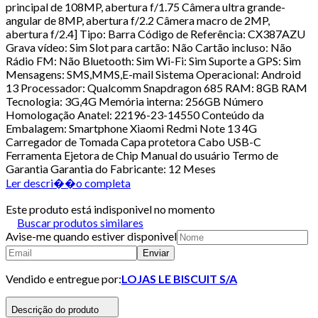
principal de 108MP, abertura f/1.75 Câmera ultra grande-
angular de 8MP, abertura f/2.2 Câmera macro de 2MP,
abertura f/2.4] Tipo: Barra Código de Referência: CX387AZU
Grava vídeo: Sim Slot para cartão: Não Cartão incluso: Não
Rádio FM: Não Bluetooth: Sim Wi-Fi: Sim Suporte a GPS: Sim
Mensagens: SMS,MMS,E-mail Sistema Operacional: Android
13 Processador: Qualcomm Snapdragon 685 RAM: 8GB RAM
Tecnologia: 3G,4G Memória interna: 256GB Número
Homologação Anatel: 22196-23-14550 Conteúdo da
Embalagem: Smartphone Xiaomi Redmi Note 13 4G
Carregador de Tomada Capa protetora Cabo USB-C
Ferramenta Ejetora de Chip Manual do usuário Termo de
Garantia Garantia do Fabricante: 12 Meses
Ler descri��o completa
Este produto está indisponivel no momento
Buscar produtos similares
Avise-me quando estiver disponivel
Enviar
Vendido e entregue por:
LOJAS LE BISCUIT S/A
Descrição do produto