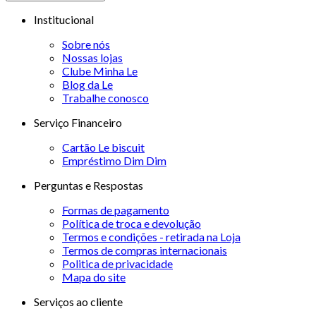
Institucional
Sobre nós
Nossas lojas
Clube Minha Le
Blog da Le
Trabalhe conosco
Serviço Financeiro
Cartão Le biscuit
Empréstimo Dim Dim
Perguntas e Respostas
Formas de pagamento
Política de troca e devolução
Termos e condições - retirada na Loja
Termos de compras internacionais
Politica de privacidade
Mapa do site
Serviços ao cliente