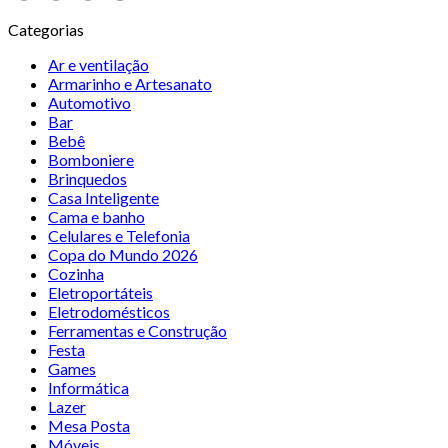
Categorias
Ar e ventilação
Armarinho e Artesanato
Automotivo
Bar
Bebê
Bomboniere
Brinquedos
Casa Inteligente
Cama e banho
Celulares e Telefonia
Copa do Mundo 2026
Cozinha
Eletroportáteis
Eletrodomésticos
Ferramentas e Construção
Festa
Games
Informática
Lazer
Mesa Posta
Móveis