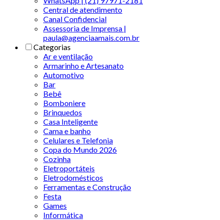
WhatsApp | (21) 97971-2181
Central de atendimento
Canal Confidencial
Assessoria de Imprensa |
paula@agenciaamais.com.br
Categorias
Ar e ventilação
Armarinho e Artesanato
Automotivo
Bar
Bebê
Bomboniere
Brinquedos
Casa Inteligente
Cama e banho
Celulares e Telefonia
Copa do Mundo 2026
Cozinha
Eletroportáteis
Eletrodomésticos
Ferramentas e Construção
Festa
Games
Informática