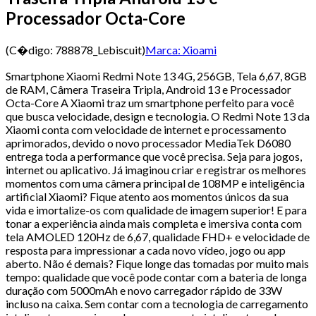
Processador Octa-Core
(C�digo:
788878_Lebiscuit
)
Marca:
Xioami
Smartphone Xiaomi Redmi Note 13 4G, 256GB, Tela 6,67, 8GB
de RAM, Câmera Traseira Tripla, Android 13 e Processador
Octa-Core A Xiaomi traz um smartphone perfeito para você
que busca velocidade, design e tecnologia. O Redmi Note 13 da
Xiaomi conta com velocidade de internet e processamento
aprimorados, devido o novo processador MediaTek D6080
entrega toda a performance que você precisa. Seja para jogos,
internet ou aplicativo. Já imaginou criar e registrar os melhores
momentos com uma câmera principal de 108MP e inteligência
artificial Xiaomi? Fique atento aos momentos únicos da sua
vida e imortalize-os com qualidade de imagem superior! E para
tonar a experiência ainda mais completa e imersiva conta com
tela AMOLED 120Hz de 6,67, qualidade FHD+ e velocidade de
resposta para impressionar a cada novo vídeo, jogo ou app
aberto. Não é demais? Fique longe das tomadas por muito mais
tempo: qualidade que você pode contar com a bateria de longa
duração com 5000mAh e novo carregador rápido de 33W
incluso na caixa. Sem contar com a tecnologia de carregamento