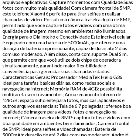
arquivos e aplicativos. Capture Momentos com Qualidade Suas
fotos com muito mais qualidade! Com câmera frontal de 5MP,
este telefone Xiaomi é perfeito para tirar selfies e realizar
chamadas de vídeo. Possui uma câmera traseira dupla de 8MP,
permitindo que você capture fotos e vídeos com uma ótima
qualidade de imagem, mesmo em ambientes não iluminados.
Energia para o Dia Inteiro e Conectividade Este incrível celular
é equipado com uma bateria de 5000mAh, que oferece uma
duração de bateria impressionante, capaz de durar até 2 dias
com uso moderado. Além disso, conta com suporte Dual Sim,
que permite com que você utilize dois chips de operadora
simultaneamente, garantindo maior flexibilidade e
conveniência para gerenciar suas chamadas e dados.
Características Gerais: Processador MediaTek Helio G36:
ideal para tarefas básicas diárias, como redes sociais e
navegação na internet; Memória RAM de 4GB: possibilita
multitarefa sem travamentos; Armazenamento interno de
128GB: espaço suficiente para fotos, músicas, aplicativos e
outros arquivos essenciais; Tela de 6,7 polegadas: oferece boa
qualidade de imagem para vídeos, fotos e navegação na
internet; Câmera traseira de 8MP: captura fotos e vídeos com
boa qualidade em ambientes bem iluminados; Câmera frontal
de 5MP: ideal para selfies e videochamadas; Bateria de
5000mAh: duração de até 2 dias com uso moderado; Android