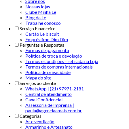
Sobre nós
Nossas lojas
Clube Minha Le
Blog da Le
Trabalhe conosco
Serviço Financeiro
Cartão Le biscuit
Empréstimo Dim Dim
Perguntas e Respostas
Formas de pagamento
Política de troca e devolução
Termos e condições - retirada na Loja
Termos de compras internacionais
Politica de privacidade
Mapa do site
Serviços ao cliente
WhatsApp | (21) 97971-2181
Central de atendimento
Canal Confidencial
Assessoria de Imprensa |
paula@agenciaamais.com.br
Categorias
Ar e ventilação
Armarinho e Artesanato