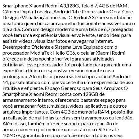
Smartphone Xiaomi Redmi A3,128G, Tela 6.7, 4GB de RAM,
Câmera Dupla Traseira, Android 14 e Processador Octa-Core
Design e Visualização Imersiva O Redmi A3 é um smartphone
ideal para quem busca um aparelho funcional e acessível para o
dia a dia. Com um design moderno e uma tela de 6,7 polegadas,
você tem uma experiência visual envolvente, sendo ideal para
assistir vídeos, visualizar fotos e navegar na internet.
Desempenho Eficiente e Sistema Leve Equipado com o
processador MediaTek Helio G36, o celular Xiaomi Redmi
oferece um desempenho incrível para suas atividades
cotidianas. Esse processador foi projetado para garantir uma
experiência fluida e responsiva, mesmo durante o uso
prolongado. Além disso, possui sistema operacional Android
14, possibilitando com que você tenha uma experiência de uso
intuitiva e eficiente. Espaço Generoso para Seus Arquivos O
Smartphone Xiaomi Redmi conta com 128GB de
armazenamento interno, oferecendo bastante espaço para
você armazenar fotos, músicas, vídeos, aplicativos e outros
arquivos importantes. Com 4GB de memória RAM, possibilita
a realização de múltiplas tarefas sem travamentos ou lentidão.
Além disso, também oferece suporte para expansão de
armazenamento por meio de um cartão microSD de até
1024GB, garantindo espaço suficiente para todos os seus