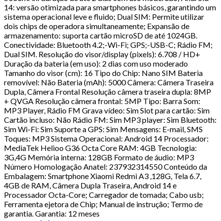
14: versão otimizada para smartphones básicos, garantindo um
sistema operacional leve e fluido; Dual SIM: Permite utilizar
dois chips de operadora simultaneamente; Expansão de
armazenamento: suporta cartão microSD de até 1024GB.
Conectividade: Bluetooth 4.2;-Wi-Fi; GPS;-USB-C; Rádio FM;
Dual SIM. Resolução do visor/display (pixels): 6.708 / HD+
Duração da bateria (em uso): 2 dias com uso moderado
Tamanho do visor (cm): 16 Tipo do Chip: Nano SIM Bateria
removível: Não Bateria (mAh): 5000 Câmera: Câmera Traseira
Dupla, Câmera Frontal Resolução câmera traseira dupla: 8MP
+ QVGA Resolução câmera frontal: 5MP Tipo: Barra Som:
MP3 Player, Rádio FM Grava vídeo: Sim Slot para cartão: Sim
Cartão incluso: Não Rádio FM: Sim MP3 player: Sim Bluetooth:
Sim Wi-Fi: Sim Suporte a GPS: Sim Mensagens: E-mail, SMS
Toques: MP3 Sistema Operacional: Android 14 Processador:
MediaTek Helioo G36 Octa Core RAM: 4GB Tecnologia:
3G,4G Memória interna: 128GB Formato de áudio: MP3
Número Homologação Anatel: 237932314550 Conteúdo da
Embalagem: Smartphone Xiaomi Redmi A3 ,128G, Tela 6.7,
4GB de RAM, Câmera Dupla Traseira, Android 14 e
Processador Octa-Core; Carregador de tomada; Cabo usb;
Ferramenta ejetora de Chip; Manual de instrução; Termo de
garantia. Garantia: 12 meses