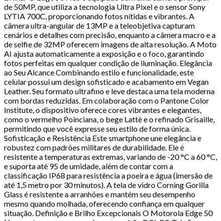
de 50MP, que utiliza a tecnologia Ultra Pixel e o sensor Sony
LYTIA 700C, proporcionando fotos nítidas e vibrantes. A
câmera ultra-angular de 13MP e a teleobjetiva capturam
cenários e detalhes com precisão, enquanto a câmera macro e a
de selfie de 32MP oferecem imagens de alta resolução. A Moto
AI ajusta automaticamente a exposição e o foco, garantindo
fotos perfeitas em qualquer condição de iluminação. Elegância
ao Seu Alcance Combinando estilo e funcionalidade, este
celular possui um design sofisticado e acabamento em Vegan
Leather. Seu formato ultrafino e leve destaca uma tela moderna
com bordas reduzidas. Em colaboração com o Pantone Color
Institute, o dispositivo oferece cores vibrantes e elegantes,
como o vermelho Poinciana, o bege Lattè e o refinado Grisaille,
permitindo que você expresse seu estilo de forma única.
Sofisticação e Resistência Este smartphone une elegância e
robustez com padrões militares de durabilidade. Ele é
resistente a temperaturas extremas, variando de -20 °C a 60 °C,
e suporta até 95 de umidade, além de contar com a
classificação IP68 para resistência a poeira e água (imersão de
até 1,5 metro por 30 minutos). A tela de vidro Corning Gorilla
Glass é resistente a arranhões e mantém seu desempenho
mesmo quando molhada, oferecendo confiança em qualquer
situação. Definição e Brilho Excepcionais O Motorola Edge 50