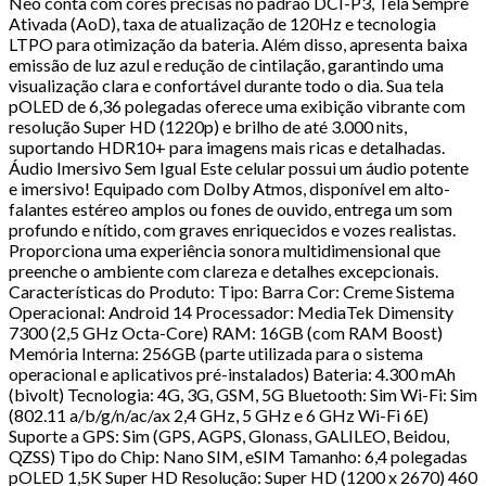
Neo conta com cores precisas no padrão DCI-P3, Tela Sempre
Ativada (AoD), taxa de atualização de 120Hz e tecnologia
LTPO para otimização da bateria. Além disso, apresenta baixa
emissão de luz azul e redução de cintilação, garantindo uma
visualização clara e confortável durante todo o dia. Sua tela
pOLED de 6,36 polegadas oferece uma exibição vibrante com
resolução Super HD (1220p) e brilho de até 3.000 nits,
suportando HDR10+ para imagens mais ricas e detalhadas.
Áudio Imersivo Sem Igual Este celular possui um áudio potente
e imersivo! Equipado com Dolby Atmos, disponível em alto-
falantes estéreo amplos ou fones de ouvido, entrega um som
profundo e nítido, com graves enriquecidos e vozes realistas.
Proporciona uma experiência sonora multidimensional que
preenche o ambiente com clareza e detalhes excepcionais.
Características do Produto: Tipo: Barra Cor: Creme Sistema
Operacional: Android 14 Processador: MediaTek Dimensity
7300 (2,5 GHz Octa-Core) RAM: 16GB (com RAM Boost)
Memória Interna: 256GB (parte utilizada para o sistema
operacional e aplicativos pré-instalados) Bateria: 4.300 mAh
(bivolt) Tecnologia: 4G, 3G, GSM, 5G Bluetooth: Sim Wi-Fi: Sim
(802.11 a/b/g/n/ac/ax 2,4 GHz, 5 GHz e 6 GHz Wi-Fi 6E)
Suporte a GPS: Sim (GPS, AGPS, Glonass, GALILEO, Beidou,
QZSS) Tipo do Chip: Nano SIM, eSIM Tamanho: 6,4 polegadas
pOLED 1,5K Super HD Resolução: Super HD (1200 x 2670) 460