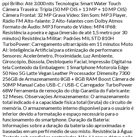
ppi Brilho: Até 3.000 nits Tecnologia: Smart Water Touch
Câmera Traseira: Tripla (50 MP OIS + 13 MP + 10 MP OIS)
Câmera Frontal: 32 MP Grava Vídeo: Sim Som: MP3 Player,
Rádio FM Alto-falante: 2 Alto-falantes com Dolby Atmos
Formato de Áudio: MP3 Formato de Vídeo: MP4 IP68:
Resistência a poeira e água (imersão de até 1,5 metro por 30
minutos) Resistência Militar: Padrões MIL STD 810H
TurboPower: Carregamento ultrarrápido em 11 minutos Moto
AI: Inteligência Artificial para otimização de performance
Sensores: Acelerômetro, Proximidade, Luz Ambiente,
Giroscópio, Bússola, Desbloqueio Facial, Impressão Digital na
tela Conteúdo da Embalagem: 1 Smartphone Motorola Edge
50 Neo 5G Latte Vegan Leather Processador Dimensity 7300
256GB de Armazenamento 8GB + 8GB RAM Boost Câmera de
50MP Manual Cabo USB-C / USB-C Carregador TurboPower
68W Ferramenta de remoção do chip Garantia do Fabricante:
12 Meses. Observações Armazenamento: O armazenamento
total indicado é a capacidade física total (bruta) do circuito de
memória. O armazenamento interno disponível para o usuário é
inferior devido a formatação e espaço necessário para o
funcionamento do smartphone. Duração da Bateria:
Informações sobre a duração da bateria são aproximadas e
baseadas em um perfil médio de uso misto. Resistência à Água:
Testado sob condições controladas. Não é à prova dágua e não