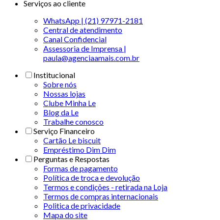
Serviços ao cliente
WhatsApp | (21) 97971-2181
Central de atendimento
Canal Confidencial
Assessoria de Imprensa |
paula@agenciaamais.com.br
Institucional
Sobre nós
Nossas lojas
Clube Minha Le
Blog da Le
Trabalhe conosco
Serviço Financeiro
Cartão Le biscuit
Empréstimo Dim Dim
Perguntas e Respostas
Formas de pagamento
Política de troca e devolução
Termos e condições - retirada na Loja
Termos de compras internacionais
Politica de privacidade
Mapa do site