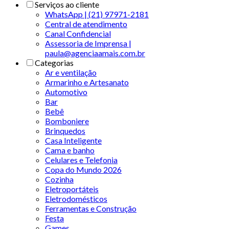
Serviços ao cliente
WhatsApp | (21) 97971-2181
Central de atendimento
Canal Confidencial
Assessoria de Imprensa |
paula@agenciaamais.com.br
Categorias
Ar e ventilação
Armarinho e Artesanato
Automotivo
Bar
Bebê
Bomboniere
Brinquedos
Casa Inteligente
Cama e banho
Celulares e Telefonia
Copa do Mundo 2026
Cozinha
Eletroportáteis
Eletrodomésticos
Ferramentas e Construção
Festa
Games