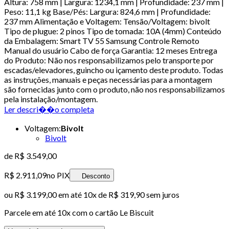
Altura: 758 mm | Largura: 1234,1 mm | Profundidade: 237 mm |
Peso: 11,1 kg Base/Pés: Largura: 824,6 mm | Profundidade:
237 mm Alimentação e Voltagem: Tensão/Voltagem: bivolt
Tipo de plugue: 2 pinos Tipo de tomada: 10A (4mm) Conteúdo
da Embalagem: Smart TV 55 Samsung Controle Remoto
Manual do usuário Cabo de força Garantia: 12 meses Entrega
do Produto: Não nos responsabilizamos pelo transporte por
escadas/elevadores, guincho ou içamento deste produto. Todas
as instruções, manuais e peças necessárias para a montagem
são fornecidas junto com o produto, não nos responsabilizamos
pela instalação/montagem.
Ler descri��o completa
Voltagem
:
Bivolt
Bivolt
de
R$ 3.549,00
R$ 2.911,09
no PIX
Desconto
ou
R$ 3.199,00
em até
10x de R$ 319,90 sem juros
Parcele em até
10
x com o cartão
Le Biscuit