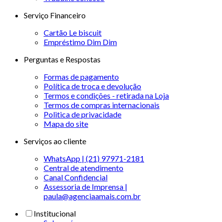
Serviço Financeiro
Cartão Le biscuit
Empréstimo Dim Dim
Perguntas e Respostas
Formas de pagamento
Política de troca e devolução
Termos e condições - retirada na Loja
Termos de compras internacionais
Politica de privacidade
Mapa do site
Serviços ao cliente
WhatsApp | (21) 97971-2181
Central de atendimento
Canal Confidencial
Assessoria de Imprensa |
paula@agenciaamais.com.br
Institucional