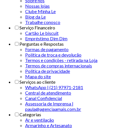
Sobre nós
Nossas lojas
Clube Minha Le
Blog da Le
Trabalhe conosco
Serviço Financeiro
Cartão Le biscuit
Empréstimo Dim Dim
Perguntas e Respostas
Formas de pagamento
Política de troca e devolução
Termos e condições - retirada na Loja
Termos de compras internacionais
Politica de privacidade
Mapa do site
Serviços ao cliente
WhatsApp | (21) 97971-2181
Central de atendimento
Canal Confidencial
Assessoria de Imprensa |
paula@agenciaamais.com.br
Categorias
Ar e ventilação
Armarinho e Artesanato