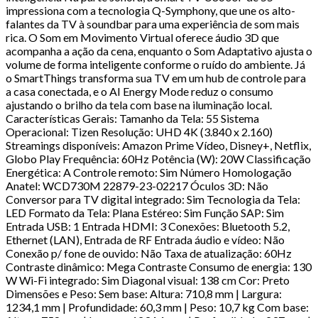
impressiona com a tecnologia Q-Symphony, que une os alto-
falantes da TV à soundbar para uma experiência de som mais
rica. O Som em Movimento Virtual oferece áudio 3D que
acompanha a ação da cena, enquanto o Som Adaptativo ajusta o
volume de forma inteligente conforme o ruído do ambiente. Já
o SmartThings transforma sua TV em um hub de controle para
a casa conectada, e o AI Energy Mode reduz o consumo
ajustando o brilho da tela com base na iluminação local.
Características Gerais: Tamanho da Tela: 55 Sistema
Operacional: Tizen Resolução: UHD 4K (3.840 x 2.160)
Streamings disponíveis: Amazon Prime Vídeo, Disney+, Netflix,
Globo Play Frequência: 60Hz Potência (W): 20W Classificação
Energética: A Controle remoto: Sim Número Homologação
Anatel: WCD730M 22879-23-02217 Óculos 3D: Não
Conversor para TV digital integrado: Sim Tecnologia da Tela:
LED Formato da Tela: Plana Estéreo: Sim Função SAP: Sim
Entrada USB: 1 Entrada HDMI: 3 Conexões: Bluetooth 5.2,
Ethernet (LAN), Entrada de RF Entrada áudio e vídeo: Não
Conexão p/ fone de ouvido: Não Taxa de atualização: 60Hz
Contraste dinâmico: Mega Contraste Consumo de energia: 130
W Wi-Fi integrado: Sim Diagonal visual: 138 cm Cor: Preto
Dimensões e Peso: Sem base: Altura: 710,8 mm | Largura:
1234,1 mm | Profundidade: 60,3 mm | Peso: 10,7 kg Com base: