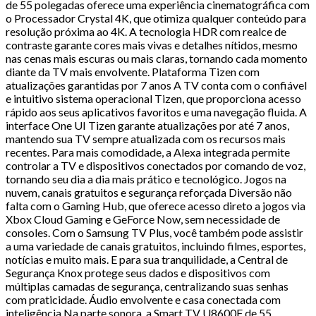
de 55 polegadas oferece uma experiência cinematográfica com
o Processador Crystal 4K, que otimiza qualquer conteúdo para
resolução próxima ao 4K. A tecnologia HDR com realce de
contraste garante cores mais vivas e detalhes nítidos, mesmo
nas cenas mais escuras ou mais claras, tornando cada momento
diante da TV mais envolvente. Plataforma Tizen com
atualizações garantidas por 7 anos A TV conta com o confiável
e intuitivo sistema operacional Tizen, que proporciona acesso
rápido aos seus aplicativos favoritos e uma navegação fluida. A
interface One UI Tizen garante atualizações por até 7 anos,
mantendo sua TV sempre atualizada com os recursos mais
recentes. Para mais comodidade, a Alexa integrada permite
controlar a TV e dispositivos conectados por comando de voz,
tornando seu dia a dia mais prático e tecnológico. Jogos na
nuvem, canais gratuitos e segurança reforçada Diversão não
falta com o Gaming Hub, que oferece acesso direto a jogos via
Xbox Cloud Gaming e GeForce Now, sem necessidade de
consoles. Com o Samsung TV Plus, você também pode assistir
a uma variedade de canais gratuitos, incluindo filmes, esportes,
notícias e muito mais. E para sua tranquilidade, a Central de
Segurança Knox protege seus dados e dispositivos com
múltiplas camadas de segurança, centralizando suas senhas
com praticidade. Áudio envolvente e casa conectada com
inteligência Na parte sonora, a Smart TV U8600F de 55