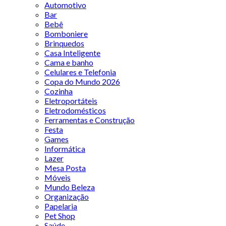
Automotivo
Bar
Bebê
Bomboniere
Brinquedos
Casa Inteligente
Cama e banho
Celulares e Telefonia
Copa do Mundo 2026
Cozinha
Eletroportáteis
Eletrodomésticos
Ferramentas e Construção
Festa
Games
Informática
Lazer
Mesa Posta
Móveis
Mundo Beleza
Organização
Papelaria
Pet Shop
Saúde