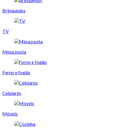
Brinquedos
TV
Mesa posta
Forno e fogão
Celulares
Móveis