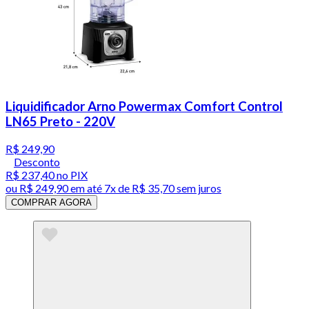
Liquidificador Arno Powermax Comfort Control
LN65 Preto - 220V
R$ 249,90
Desconto
R$ 237,40
no PIX
ou
R$ 249,90
em até
7x de R$ 35,70 sem juros
COMPRAR AGORA