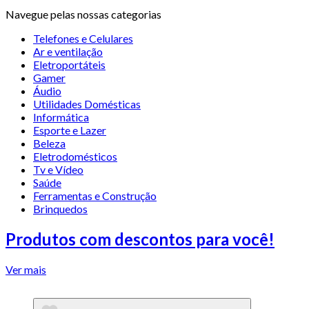
Navegue pelas nossas categorias
Telefones e Celulares
Ar e ventilação
Eletroportáteis
Gamer
Áudio
Utilidades Domésticas
Informática
Esporte e Lazer
Beleza
Eletrodomésticos
Tv e Vídeo
Saúde
Ferramentas e Construção
Brinquedos
Produtos com descontos para você!
Ver mais